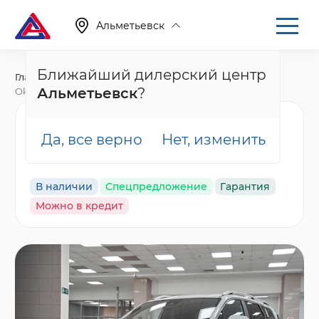
Альметьевск
Ближайший дилерский центр
Главная
Каталог
Новые автомобили
Альметьевск
?
Okavango, I Рестайлинг
Geely Okavango
Да, все верно
Нет, изменить
Флагман, белый
В наличии
Спецпредложение
Гарантия
Можно в кредит