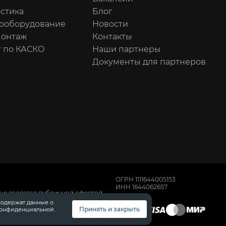
стика
Блог
ооборудование
Новости
онтаж
Контакты
 по КАСКО
Наши партнеры
Документы для партнеров
ОГРН 1111644005153
ИНН 1644062657
не является публичной офертой,
имости автомобилей обращайтесь к
содержат данные о
, техническом обслуживании и
Принять и закрыть
конфиденциальной.
 Диалог Авто.