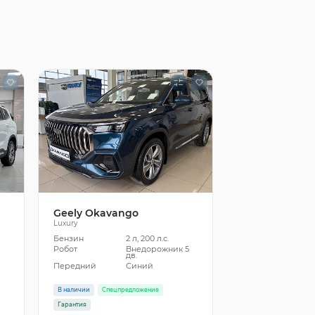
Geely Okavango
Luxury
Бензин
2 л, 200 л.с.
5
Робот
Внедорожник 5
дв.
Передний
Синий
В наличии
Спецпредложение
Гарантия