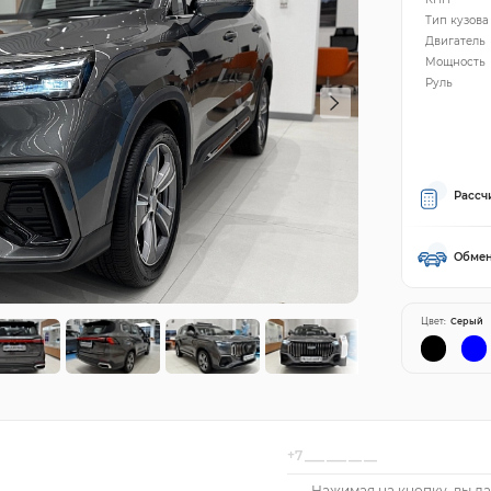
Тип кузова
Двигатель
Мощность
Руль
Рассч
Обмен
Цвет:
Серый
Нажимая на кнопку, вы да