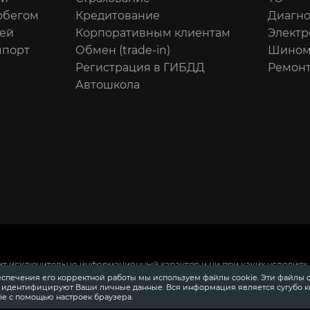
обегом
Кредитование
Диагно
ей
Корпоративным клиентам
Электр
мпорт
Обмен (trade-in)
Шином
Регистрация в ГИБДД
Ремонт
Автошкола
ит исключительно информационный характер и ни при каких условиях 
 Российской Федерации.
Для получения подробной информации о сто
еспечения его корректной работы мы используем файлы cookie. Эти файлы 
ения информации о приобретении автомобилей в кредит, страховании
е идентифицируют Ваши личные данные. Вся информация является сугубо 
довании, аксессуарах также обращайтесь к специалистам автосалонов
e с помощью настроек браузера.