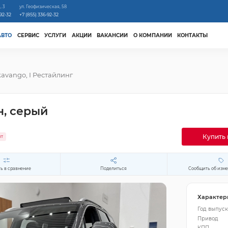
, 3
ул. Геофизическая, 58
-92-32
+7 (855) 336-92-32
АВТО
СЕРВИС
УСЛУГИ
АКЦИИ
ВАКАНСИИ
О КОМПАНИИ
КОНТАКТЫ
avango, I Рестайлинг
н, серый
Купить 
ит
ь в сравнение
Поделиться
Сообщить об изм
Характер
Год выпуск
Привод
КПП