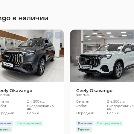
ngo в наличии
eely Okavango
Geely Okavango
лагман
Флагман
ензин
2 л, 200 л.с.
Бензин
2 л, 200 л.с.
обот
Внедорожник 5
Робот
Внедорожник 
дв.
дв.
ередний
Серый
Передний
Белый
 наличии
Спецпредложение
В наличии
Спецпредложение
арантия
Гарантия