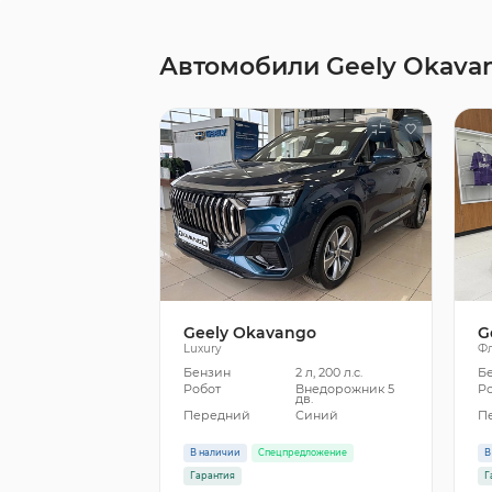
Автомобили Geely Okava
Geely Okavango
G
Luxury
Ф
Бензин
2 л, 200 л.с.
Б
Робот
Внедорожник 5
Р
дв.
Передний
Синий
П
В наличии
Спецпредложение
В
Гарантия
Г