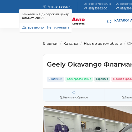
ул. Геофизическая, 1В
ул. Тюленина
Альметьевск
+7 (855) 336-92-00
+7 (855) 336
Ближайший дилерский центр
Альметьевск
?
КАТАЛОГ 
Да, все верно
Нет, изменить
Главная
Каталог
Новые автомобили
Ok
Geely Okavango Флагма
В наличии
Спецпредложение
Гарантия
Можно в кред
Добавить в избранное
Добавит