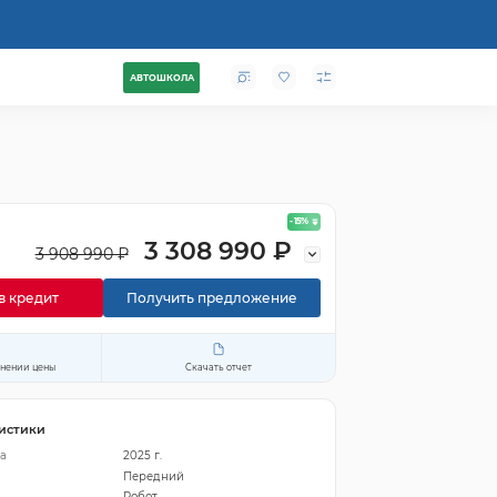
АВТОШКОЛА
- 15
%
3 308 990 ₽
3 908 990 ₽
в кредит
Получить предложение
енении цены
Скачать отчет
истики
а
2025 г.
Передний
Робот