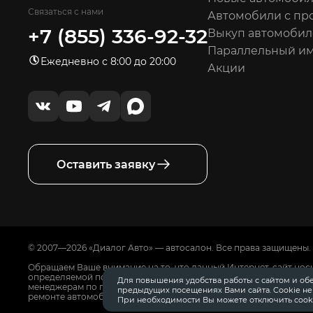
Связаться с нами
Автомобили с пр
+7 (855) 336-92-32
Выкуп автомобил
Параллельный и
Ежедневно с 8:00 до 20:00
Акции
Оставить заявку
© 2007—2026 «Диалог Авто» — автосалон. Все права защищены.
Обращаем Ваше внимание на то, что данный Интернет-сайт нос
определяемой положениями Статьи 437 Гражданского Кодекса
Для повышения удобства работы с сайтом и об
менеджерам по продажам автосалонов Диалог Авто. Для получ
предыдущих посещениях Вами сайта. Cookie н
ремонте автомобилей, запасных частях, дополнительном обору
При необходимости Вы можете отключить cooki