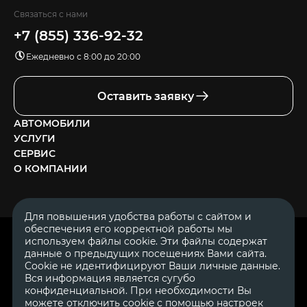
Связаться с нами
+7 (855) 336-92-32
Ежедневно с 8:00 до 20:00
Оставить заявку
АВТОМОБИЛИ
УСЛУГИ
СЕРВИС
О КОМПАНИИ
Для повышения удобства работы с сайтом и
обеспечения его корректной работы мы
ОГРН 1111644005153
используем файлы cookie. Эти файлы содержат
ИНН 1644062657
данные о предыдущих посещениях Вами сайта.
© 2007—2026 «Диалог Авто» — автосалон. Все права защищены.
Cookie не идентифицируют Ваши личные данные.
Вся информация является сугубо
Обращаем Ваше внимание на то, что данный Интернет-сайт
носит исключительно информационный характер и ни при
конфиденциальной. При необходимости Вы
каких условиях не является публичной офертой, определяемой
можете отключить cookie с помощью настроек