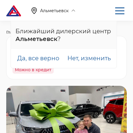
Альметьевск
Ближайший дилерский центр
Главная
Каталог
Новые автомобили
T7
Альметьевск
?
Tenet T7 Актив, белый
Да, все верно
Нет, изменить
В наличии
Спецпредложение
Гарантия
Можно в кредит