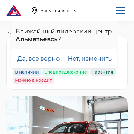
Альметьевск
Ближайший дилерский центр
Главная
Каталог
Новые автомобили
T7
Альметьевск
?
Tenet T7 Актив,
красный
Да, все верно
Нет, изменить
В наличии
Спецпредложение
Гарантия
Можно в кредит