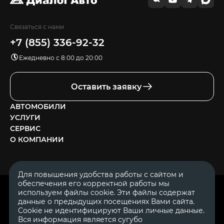
Связаться с нами
+7 (855) 336-92-32
Ежедневно с 8:00 до 20:00
Оставить заявку
АВТОМОБИЛИ
УСЛУГИ
СЕРВИС
О КОМПАНИИ
Для повышения удобства работы с сайтом и
обеспечения его корректной работы мы
ОГРН 1111644005153
используем файлы cookie. Эти файлы содержат
ИНН 1644062657
данные о предыдущих посещениях Вами сайта.
© 2007—2026 «Диалог Авто» — автосалон. Все права защищены.
Cookie не идентифицируют Ваши личные данные.
Вся информация является сугубо
Обращаем Ваше внимание на то, что данный Интернет-сайт