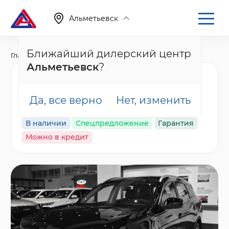
Альметьевск
Ближайший дилерский центр
Главная
Каталог
Новые автомобили
T7
Альметьевск
?
Tenet T7 Актив,
черный
Да, все верно
Нет, изменить
В наличии
Спецпредложение
Гарантия
Можно в кредит