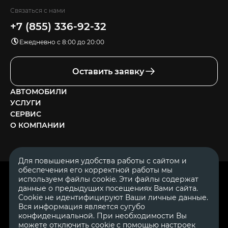
Связаться с нами
+7 (855) 336-92-32
Ежедневно с 8:00 до 20:00
Оставить заявку
АВТОМОБИЛИ
УСЛУГИ
СЕРВИС
О КОМПАНИИ
Для повышения удобства работы с сайтом и
обеспечения его корректной работы мы
ОГРН 1111644005153
используем файлы cookie. Эти файлы содержат
ИНН 1644062657
данные о предыдущих посещениях Вами сайта.
© 2007—2026 «Диалог Авто» — автосалон. Все права защищены.
Cookie не идентифицируют Ваши личные данные.
Вся информация является сугубо
Обращаем Ваше внимание на то, что данный Интернет-сайт
носит исключительно информационный характер и ни при
конфиденциальной. При необходимости Вы
каких условиях не является публичной офертой, определяемой
можете отключить cookie с помощью настроек