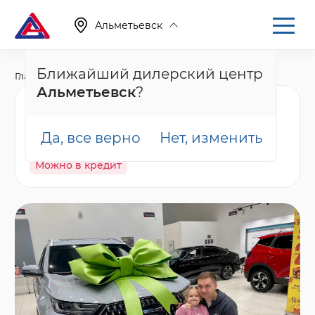
Альметьевск
Ближайший дилерский центр
Главная
Каталог
Новые автомобили
T7
Альметьевск
?
Tenet T7 Актив, белый
Да, все верно
Нет, изменить
В наличии
Спецпредложение
Гарантия
Можно в кредит