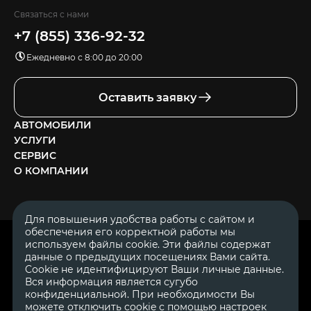
Связаться с нами
+7 (855) 336-92-32
Ежедневно с 8:00 до 20:00
Оставить заявку
АВТОМОБИЛИ
УСЛУГИ
СЕРВИС
О КОМПАНИИ
Для повышения удобства работы с сайтом и
обеспечения его корректной работы мы
ОГРН 1111644005153
используем файлы cookie. Эти файлы содержат
ИНН 1644062657
данные о предыдущих посещениях Вами сайта.
© 2007—2026 «Диалог Авто» — автосалон. Все права защищены.
Cookie не идентифицируют Ваши личные данные.
Вся информация является сугубо
Обращаем Ваше внимание на то, что данный Интернет-сайт
носит исключительно информационный характер и ни при
конфиденциальной. При необходимости Вы
каких условиях не является публичной офертой, определяемой
можете отключить cookie с помощью настроек