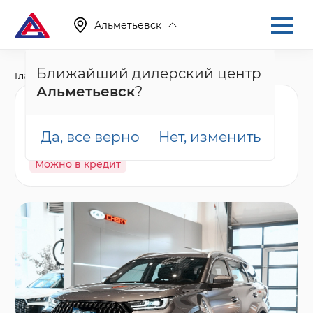
Альметьевск
Ближайший дилерский центр
Главная
Каталог
Новые автомобили
T7
Альметьевск
?
Tenet T7 Актив, серый
Да, все верно
Нет, изменить
В наличии
Спецпредложение
Гарантия
Можно в кредит