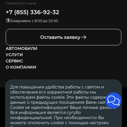
Связаться с нами
+7 (855) 336-92-32
Ежедневно с 8:00 до 20:00
Оставить заявку
АВТОМОБИЛИ
УСЛУГИ
СЕРВИС
О КОМПАНИИ
Для повышения удобства работы с сайтом и
обеспечения его корректной работы мы
ОГРН 1111644005153
используем файлы cookie. Эти файлы содержат
ИНН 1644062657
данные о предыдущих посещениях Вами сайта.
© 2007—2026 «Диалог Авто» — автосалон. Все права защищены.
Cookie не идентифицируют Ваши личные данные.
Вся информация является сугубо
Обращаем Ваше внимание на то, что данный Интернет-сайт
носит исключительно информационный характер и ни при
конфиденциальной. При необходимости Вы
каких условиях не является публичной офертой, определяемой
можете отключить cookie с помощью настроек
положениями Статьи 437 Гражданского Кодекса Российской