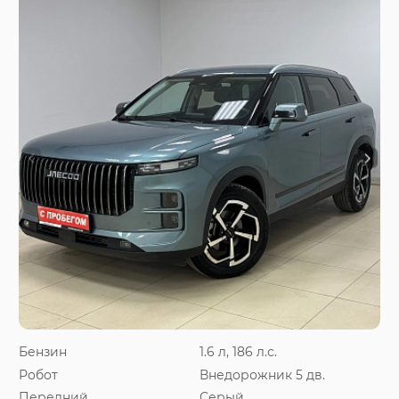
Бензин
1.6 л, 186 л.с.
Робот
Внедорожник 5 дв.
Передний
Серый