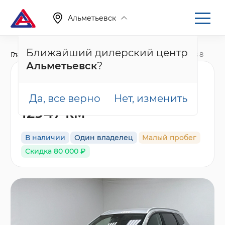
Альметьевск
Ближайший дилерский центр
Главная
Каталог
Автомобили с пробегом
X-Cross 8
Альметьевск
?
Xcite X-Cross 8 Драйв,
2024 года, пробег
Да, все верно
Нет, изменить
12947 км
В наличии
Один владелец
Малый пробег
Скидка 80 000 ₽