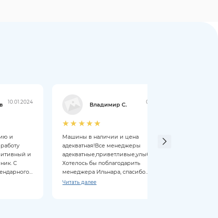
10.01.2024
09.01.2024
в
Владимир С.
цию и
Машины в наличии и цена
Мене
 работу
адекватная!Все менеджеры
выпол
зитивный и
адекватные,приветливые,улыбчивые!
понра
ник. С
Хотелось бы поблагодарить
прио
гендарного
менеджера Ильнара, спасибо
отличную работу!Приобрели Чери
Читать далее
Тиго 4 PRO