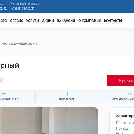
, 3
ул. Геофизическая, 58
-92-32
+7 (855) 336-92-32
АВТО
СЕРВИС
УСЛУГИ
АКЦИИ
ВАКАНСИИ
О КОМПАНИИ
КОНТАКТЫ
lion, I Рестайлинг 2
черный
Купить 
ит
ь в сравнение
Поделиться
Сообщить об изм
Характер
Год выпуск
Привод
КПП