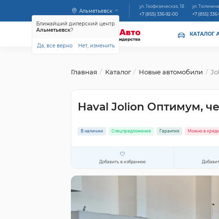
ул. Геофизическая, 1В
ул. Тюленина
Альметьевск
+7 (855) 336-92-00
+7 (855) 336
Ближайший дилерский центр
Альметьевск
?
КАТАЛОГ 
Да, все верно
Нет, изменить
Главная
Каталог
Новые автомобили
Jo
Haval Jolion Оптимум, 
В наличии
Спецпредложение
Гарантия
Можно в кред
Добавить в избранное
Добавит