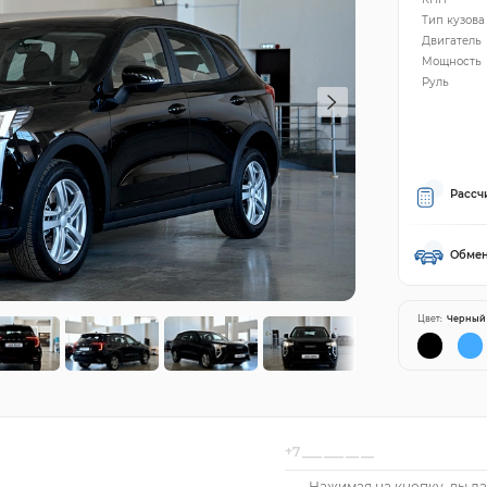
Тип кузова
Двигатель
Мощность
Руль
Рассч
Обмен
Цвет:
Черный
Нажимая на кнопку, вы да