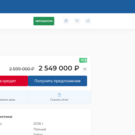
АВТОШКОЛА
- 1
%
2 549 000 ₽
2 599 000 ₽
в кредит
Получить предложение
енении цены
Скачать отчет
истики
а
2026 г.
Полный
Робот