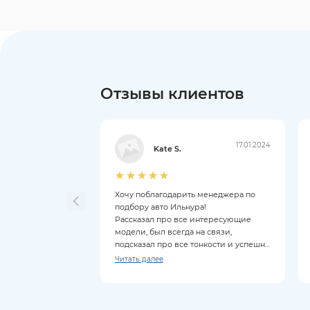
Отзывы клиентов
17.01.2024
Kate S.
Хочу поблагодарить менеджера по
подбору авто Ильнура!
Рассказал про все интересующие
модели, был всегда на связи,
подсказал про все тонкости и успешно
провёл сделку.
Читать далее
Ни стресса, ни задержек, по
сравнению с другими аналогичными
компаниями.
Рекомендую всем как салон, так и