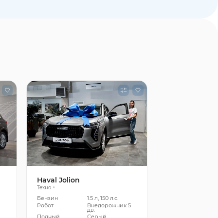
Haval Jolion
Техно +
Бензин
1.5 л, 150 л.с.
5
Робот
Внедорожник 5
дв.
Полный
Серый