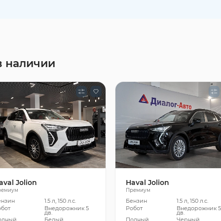
в наличии
aval Jolion
Haval Jolion
ремиум
Премиум
ензин
1.5 л, 150 л.с.
Бензин
1.5 л, 150 л.с.
обот
Внедорожник 5
Робот
Внедорожник 
дв.
дв.
олный
Белый
Полный
Черный