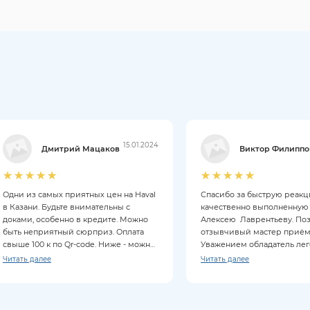
15.01.2024
Дмитрий Мацаков
Виктор Филиппо
Одни из самых приятных цен на Haval
Спасибо за быструю реак
в Казани. Будьте внимательны с
качественно выполненную
доками, особенно в кредите. Можно
Алексею Лаврентьеву. По
быть неприятный сюрприз. Оплата
отзывчивый мастер приём
свыше 100 к по Qr-code. Ниже - можно
Уважением обладатель ле
картой. Из минусов: нет бесплатной
автомобиля Haval Jolion
Читать далее
Читать далее
кофемашины, но есть чай. Рядом есть
столовая. Задавайте больше вопросов
вашему менеджеру. ))