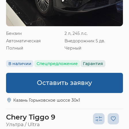
Бензин
2 л, 245 л.с.
Автоматическая
Внедорожник 5 дв.
Полный
Черный
В наличии
Спецпредложение
Гарантия
Оставить заявку
Казань Горьковское шоссе 30к1
Chery Tiggo 9
Ультра / Ultra