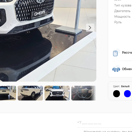
Тип кузова
Двигатель
Мощность
Руль
Рассч
Обмен
Цвет:
Белый
Нажимая на кнопку, вы да