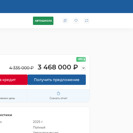
АВТОШКОЛА
- 20
%
3 468 000 ₽
4 335 000 ₽
в кредит
Получить предложение
енении цены
Скачать отчет
истики
а
2025 г.
Полный
Автоматическая