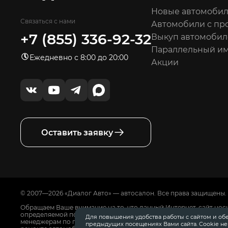
Новые автомоби
Связаться с нами
Автомобили с пр
+7 (855) 336-92-32
Выкуп автомобил
Параллельный и
Ежедневно с 8:00 до 20:00
Акции
Оставить заявку
© 2007—2026 «Диалог Авто» — автосалон. Все права защищены.
Обращаем Ваше внимание на то, что данный Интернет-сайт нос
определяемой положениями Статьи 437 Гражданского Кодекса
Для повышения удобства работы с сайтом и об
менеджерам по продажам автосалонов Диалог Авто. Для получ
предыдущих посещениях Вами сайта. Cookie н