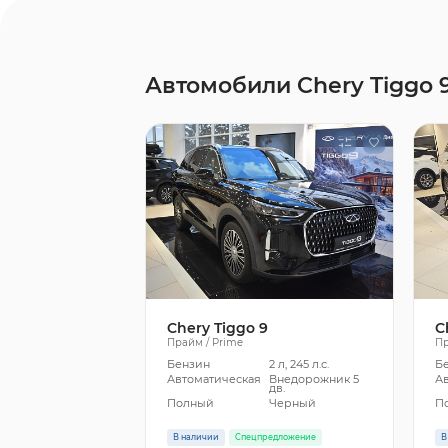
Автомобили Chery Tiggo 
Chery Tiggo 9
C
Прайм / Prime
Пр
Бензин
2 л, 245 л.с.
Б
Автоматическая
Внедорожник 5
А
дв.
Полный
Черный
П
В наличии
Спецпредложение
В