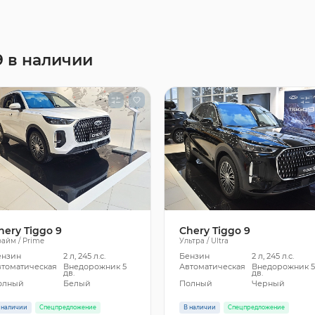
9 в наличии
hery Tiggo 9
Chery Tiggo 9
айм / Prime
Ультра / Ultra
ензин
2 л, 245 л.с.
Бензин
2 л, 245 л.с.
втоматическая
Внедорожник 5
Автоматическая
Внедорожник 
дв.
дв.
олный
Белый
Полный
Черный
 наличии
Спецпредложение
В наличии
Спецпредложение