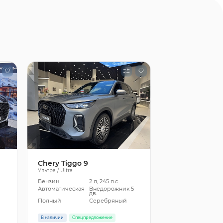
Chery Tiggo 9
Ультра / Ultra
Бензин
2 л, 245 л.с.
5
Автоматическая
Внедорожник 5
дв.
Полный
Серебряный
В наличии
Спецпредложение