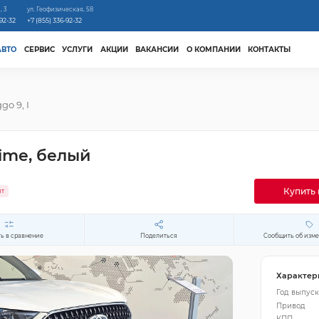
, 3
ул. Геофизическая, 58
-92-32
+7 (855) 336-92-32
АВТО
СЕРВИС
УСЛУГИ
АКЦИИ
ВАКАНСИИ
О КОМПАНИИ
КОНТАКТЫ
ggo 9, I
rime, белый
Купить 
ит
ь в сравнение
Поделиться
Сообщить об изм
Характер
Год выпуск
Привод
КПП