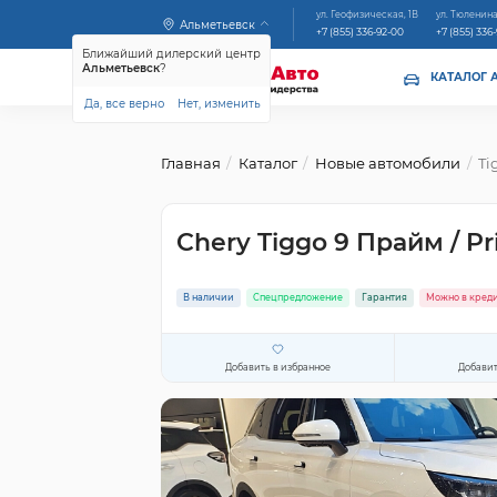
ул. Геофизическая, 1В
ул. Тюленина
Альметьевск
+7 (855) 336-92-00
+7 (855) 336
Ближайший дилерский центр
Альметьевск
?
КАТАЛОГ 
Да, все верно
Нет, изменить
Главная
Каталог
Новые автомобили
Ti
Chery Tiggo 9 Прайм / P
В наличии
Спецпредложение
Гарантия
Можно в кред
Добавить в избранное
Добавит