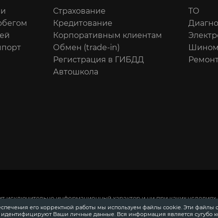
ли
Страхование
ТО
обегом
Кредитование
Диагно
ей
Корпоративным клиентам
Электр
мпорт
Обмен (trade-in)
Шином
Регистрация в ГИБДД
Ремонт
Автошкола
ит исключительно информационный характер и ни при каких условиях 
 Российской Федерации.
Для получения подробной информации о сто
еспечения его корректной работы мы используем файлы cookie. Эти файлы 
ения информации о приобретении автомобилей в кредит, страховании
е идентифицируют Ваши личные данные. Вся информация является сугубо 