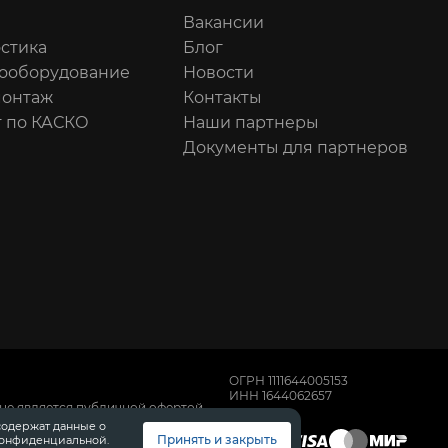
Вакансии
стика
Блог
ооборудование
Новости
онтаж
Контакты
 по КАСКО
Наши партнеры
Документы для партнеров
ОГРН 1111644005153
ИНН 1644062657
не является публичной офертой,
имости автомобилей обращайтесь к
содержат данные о
, техническом обслуживании и
Принять и закрыть
конфиденциальной.