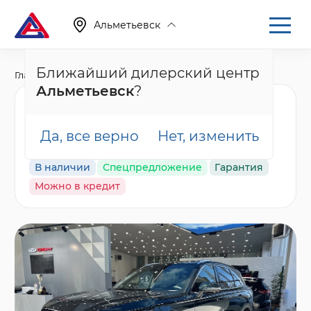
Альметьевск
Ближайший дилерский центр
Главная
Каталог
Новые автомобили
Tiggo 9, I
Альметьевск
?
Chery Tiggo 9 Ультра /
Ultra, зеленый
Да, все верно
Нет, изменить
В наличии
Спецпредложение
Гарантия
Можно в кредит