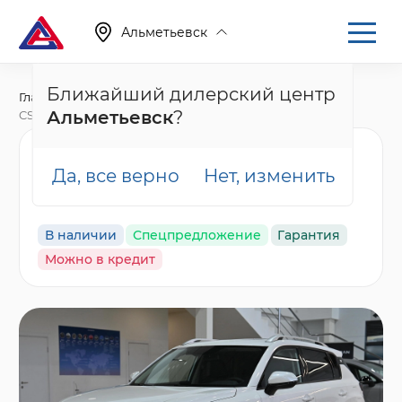
Альметьевск
Ближайший дилерский центр
Главная
Каталог
Новые автомобили
Альметьевск
?
CS35 Plus, I Рестайлинг
Changan CS35 Plus
Да, все верно
Нет, изменить
Техно, белый
В наличии
Спецпредложение
Гарантия
Можно в кредит