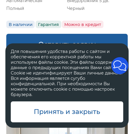
Автоматическая
Внедорожник 5 дв.
Полный
Черный
В наличии
Гарантия
Можно в кредит
Оставить заявку
Для повышения удобства работы с сайтом и
обеспечения его корректной работы мы
используем файлы cookie. Эти файлы содержат
данные о предыдущих посещениях Вами сайта.
Cookie не идентифицируют Ваши личные данные.
Zeekr 8X
Вся информация является сугубо
Ultra
конфиденциальной. При необходимости Вы
можете отключить cookie с помощью настроек
браузера.
11 800 000 ₽
Принять и закрыть