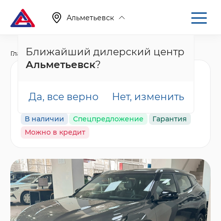
Альметьевск
Ближайший дилерский центр
Главная
Каталог
Новые автомобили
Cityray
Альметьевск
?
Geely Cityray Комфорт,
серый
Да, все верно
Нет, изменить
В наличии
Спецпредложение
Гарантия
Можно в кредит