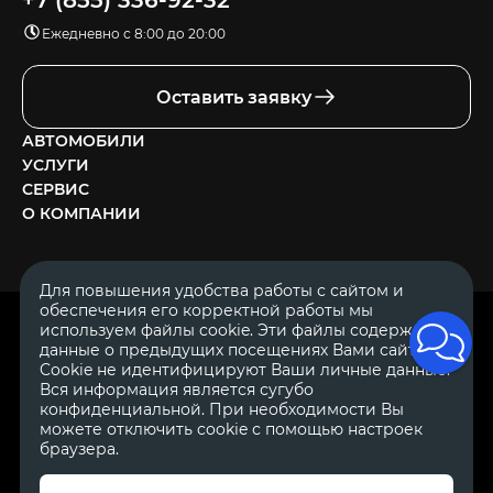
+7 (855) 336-92-32
Ежедневно с 8:00 до 20:00
Оставить заявку
АВТОМОБИЛИ
УСЛУГИ
СЕРВИС
О КОМПАНИИ
Для повышения удобства работы с сайтом и
обеспечения его корректной работы мы
ОГРН 1111644005153
используем файлы cookie. Эти файлы содержат
ИНН 1644062657
данные о предыдущих посещениях Вами сайта.
© 2007—2026 «Диалог Авто» — автосалон. Все права защищены.
Cookie не идентифицируют Ваши личные данные.
Вся информация является сугубо
Обращаем Ваше внимание на то, что данный Интернет-сайт
носит исключительно информационный характер и ни при
конфиденциальной. При необходимости Вы
каких условиях не является публичной офертой, определяемой
можете отключить cookie с помощью настроек
положениями Статьи 437 Гражданского Кодекса Российской
браузера.
Федерации.
Для получения подробной информации о
стоимости автомобилей обращайтесь к менеджерам по
продажам автосалонов Диалог Авто. Для получения