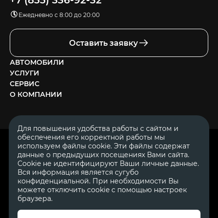
+7 (855) 336-92-32
Ежедневно с 8:00 до 20:00
Оставить заявку
АВТОМОБИЛИ
УСЛУГИ
СЕРВИС
О КОМПАНИИ
Для повышения удобства работы с сайтом и
обеспечения его корректной работы мы
ОГРН 1111644005153
используем файлы cookie. Эти файлы содержат
ИНН 1644062657
данные о предыдущих посещениях Вами сайта.
© 2007—2026 «Диалог Авто» — автосалон. Все права защищены.
Cookie не идентифицируют Ваши личные данные.
Вся информация является сугубо
Обращаем Ваше внимание на то, что данный Интернет-сайт
носит исключительно информационный характер и ни при
конфиденциальной. При необходимости Вы
каких условиях не является публичной офертой, определяемой
можете отключить cookie с помощью настроек
положениями Статьи 437 Гражданского Кодекса Российской
браузера.
Федерации.
Для получения подробной информации о
стоимости автомобилей обращайтесь к менеджерам по
продажам автосалонов Диалог Авто. Для получения