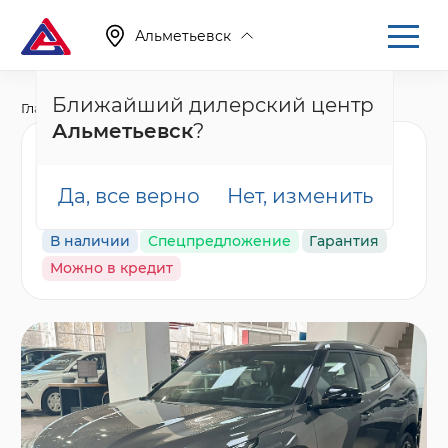
Альметьевск
Ближайший дилерский центр
Главная
Каталог
Новые автомобили
Cityray
Альметьевск
?
Geely Cityray Комфорт,
серый
Да, все верно
Нет, изменить
В наличии
Спецпредложение
Гарантия
Можно в кредит