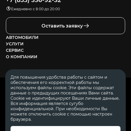
+7 (855) 336-92-32
Ежедневно с 8:00 до 20:00
Оставить заявку
АВТОМОБИЛИ
УСЛУГИ
СЕРВИС
О КОМПАНИИ
Для повышения удобства работы с сайтом и
обеспечения его корректной работы мы
ОГРН 1111644005153
используем файлы cookie. Эти файлы содержат
ИНН 1644062657
данные о предыдущих посещениях Вами сайта.
© 2007—2026 «Диалог Авто» — автосалон. Все права защищены.
Cookie не идентифицируют Ваши личные данные.
Вся информация является сугубо
Обращаем Ваше внимание на то, что данный Интернет-сайт
носит исключительно информационный характер и ни при
конфиденциальной. При необходимости Вы
каких условиях не является публичной офертой, определяемой
можете отключить cookie с помощью настроек
положениями Статьи 437 Гражданского Кодекса Российской
браузера.
Федерации.
Для получения подробной информации о
стоимости автомобилей обращайтесь к менеджерам по
продажам автосалонов Диалог Авто. Для получения