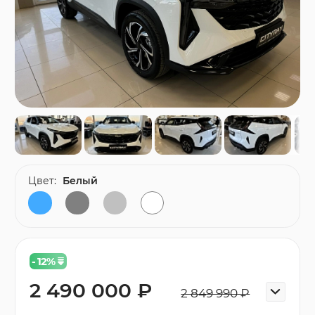
Цвет:
Белый
- 12
%
2 490 000 ₽
2 849 990 ₽