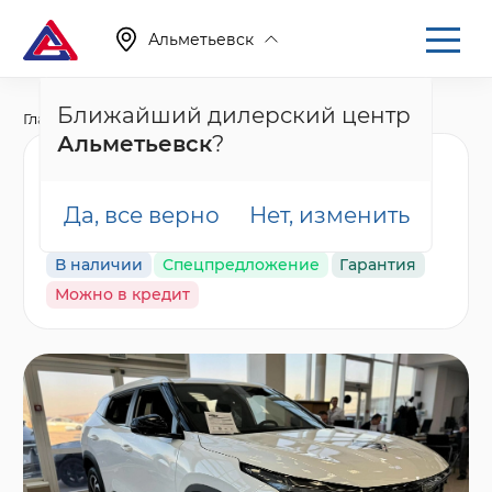
Альметьевск
Ближайший дилерский центр
Главная
Каталог
Новые автомобили
Cityray
Альметьевск
?
Geely Cityray Комфорт,
белый
Да, все верно
Нет, изменить
В наличии
Спецпредложение
Гарантия
Можно в кредит