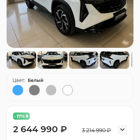
Цвет:
Белый
- 17
%
2 644 990 ₽
3 214 990 ₽