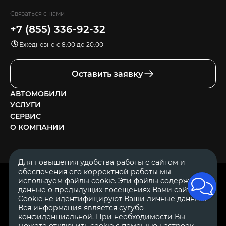
Связаться с нами
+7 (855) 336-92-32
Ежедневно с 8:00 до 20:00
Оставить заявку
АВТОМОБИЛИ
УСЛУГИ
СЕРВИС
О КОМПАНИИ
Для повышения удобства работы с сайтом и
обеспечения его корректной работы мы
ОГРН 1111644005153
используем файлы cookie. Эти файлы содержат
ИНН 1644062657
данные о предыдущих посещениях Вами сайта.
© 2007—2026 «Диалог Авто» — автосалон. Все права защищены.
Cookie не идентифицируют Ваши личные данные.
Вся информация является сугубо
Обращаем Ваше внимание на то, что данный Интернет-сайт
носит исключительно информационный характер и ни при
конфиденциальной. При необходимости Вы
каких условиях не является публичной офертой, определяемой
можете отключить cookie с помощью настроек