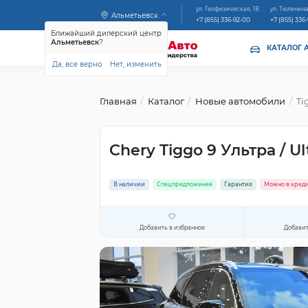
ул. Геофизическая, 1В
ул. Тюленина
Альметьевск
+7 (855) 336-92-00
+7 (855) 336
Ближайший дилерский центр
Альметьевск
?
КАТАЛОГ 
Да, все верно
Нет, изменить
Главная
Каталог
Новые автомобили
Ti
Chery Tiggo 9 Ультра / U
В наличии
Спецпредложение
Гарантия
Можно в кред
Добавить в избранное
Добавит