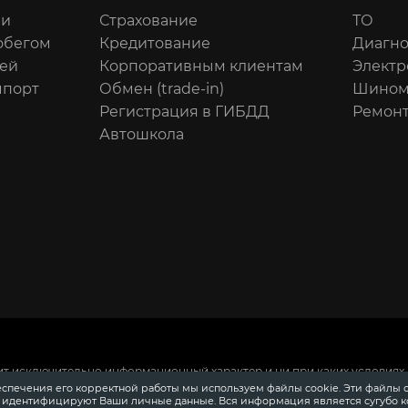
ли
Страхование
ТО
обегом
Кредитование
Диагно
ей
Корпоративным клиентам
Электр
мпорт
Обмен (trade-in)
Шином
Регистрация в ГИБДД
Ремонт
Автошкола
ит исключительно информационный характер и ни при каких условиях 
 Российской Федерации.
Для получения подробной информации о сто
еспечения его корректной работы мы используем файлы cookie. Эти файлы 
ения информации о приобретении автомобилей в кредит, страховании
е идентифицируют Ваши личные данные. Вся информация является сугубо 