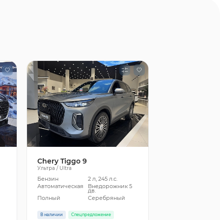
Chery Tiggo 9
Ультра / Ultra
Бензин
2 л, 245 л.с.
5
Автоматическая
Внедорожник 5
дв.
Полный
Серебряный
В наличии
Спецпредложение