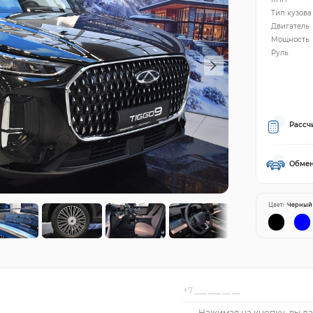
Тип кузова
Двигатель
Мощность
Руль
Рассч
Обмен
Цвет:
Черный
Нажимая на кнопку, вы да