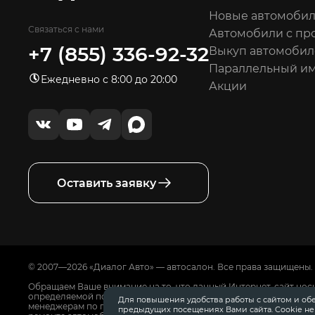
Новые автомоби
Связаться с нами
Автомобили с пр
+7 (855) 336-92-32
Выкуп автомобил
Параллельный и
Ежедневно с 8:00 до 20:00
Акции
Оставить заявку
© 2007—2026 «Диалог Авто» — автосалон. Все права защищены.
Обращаем Ваше внимание на то, что данный Интернет-сайт нос
определяемой положениями Статьи 437 Гражданского Кодекса
Для повышения удобства работы с сайтом и об
менеджерам по продажам автосалонов Диалог Авто. Для получ
предыдущих посещениях Вами сайта. Cookie н