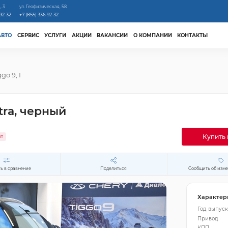
, 3
ул. Геофизическая, 58
-92-32
+7 (855) 336-92-32
АВТО
СЕРВИС
УСЛУГИ
АКЦИИ
ВАКАНСИИ
О КОМПАНИИ
КОНТАКТЫ
ggo 9, I
ltra, черный
Купить 
ит
ь в сравнение
Поделиться
Сообщить об изм
Характер
Год выпуск
Привод
КПП