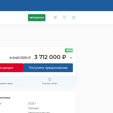
АВТОШКОЛА
- 20
%
3 712 000 ₽
4 640 000 ₽
в кредит
Получить предложение
енении цены
Скачать отчет
истики
а
2025 г.
Полный
Автоматическая