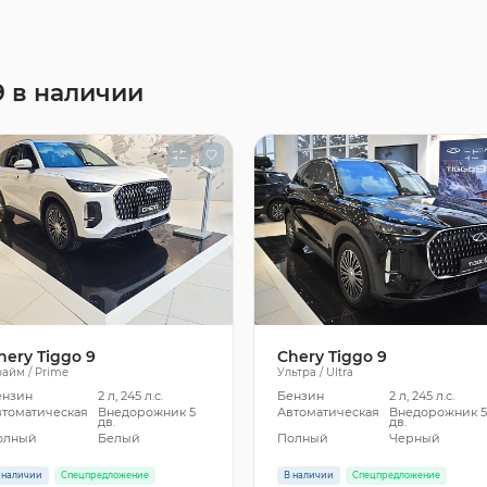
9 в наличии
hery Tiggo 9
Chery Tiggo 9
айм / Prime
Ультра / Ultra
ензин
2 л, 245 л.с.
Бензин
2 л, 245 л.с.
втоматическая
Внедорожник 5
Автоматическая
Внедорожник 
дв.
дв.
олный
Белый
Полный
Черный
 наличии
Спецпредложение
В наличии
Спецпредложение