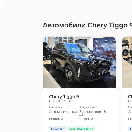
Автомобили Chery Tiggo 
Chery Tiggo 9
C
Прайм / Prime
Пр
Бензин
2 л, 245 л.с.
Б
Автоматическая
Внедорожник 5
А
дв.
Полный
Черный
П
В наличии
Спецпредложение
В