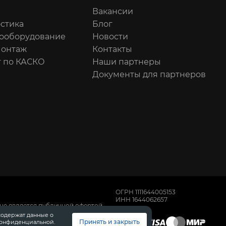
Вакансии
стика
Блог
ооборудование
Новости
онтаж
Контакты
 по КАСКО
Наши партнеры
Документы для партнеров
ОГРН 1111644005153
ИНН 1644062657
не является публичной офертой,
имости автомобилей обращайтесь к
содержат данные о
, техническом обслуживании и
Принять и закрыть
конфиденциальной.