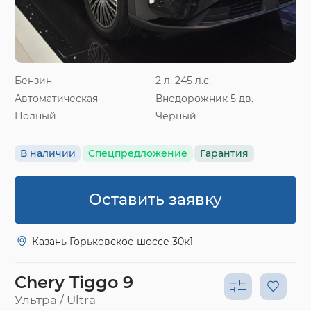
Бензин
2 л, 245 л.с.
Автоматическая
Внедорожник 5 дв.
Полный
Черный
В наличии
Спецпредложение
Гарантия
Оставить заявку
Казань Горьковское шоссе 30к1
Chery Tiggo 9
Ультра / Ultra