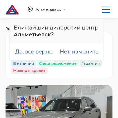
Альметьевск
Ближайший дилерский центр
Главная
Каталог
Новые автомобили
Tiggo 9, I
Альметьевск
?
Chery Tiggo 9 Ультра /
Ultra, серый
Да, все верно
Нет, изменить
В наличии
Спецпредложение
Гарантия
Можно в кредит