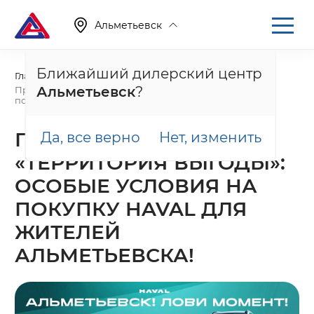
Альметьевск
Ближайший дилерский центр
Главная
Акции
Альметьевск
?
Программа «Территория выгоды»: особые условия на
покупку HAVAL для жителей Альметьевска!
ПРОГРАММА
Да, все верно
Нет, изменить
«ТЕРРИТОРИЯ ВЫГОДЫ»:
ОСОБЫЕ УСЛОВИЯ НА
ПОКУПКУ HAVAL ДЛЯ
ЖИТЕЛЕЙ
АЛЬМЕТЬЕВСКА!