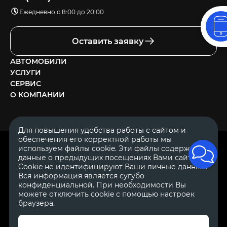
Ежедневно с 8:00 до 20:00
Оставить заявку
АВТОМОБИЛИ
УСЛУГИ
СЕРВИС
О КОМПАНИИ
Для повышения удобства работы с сайтом и
обеспечения его корректной работы мы
ОГРН 1111644005153
используем файлы cookie. Эти файлы содержат
ИНН 1644062657
данные о предыдущих посещениях Вами сайта.
© 2007—2026 «Диалог Авто» — автосалон. Все права защищены.
Cookie не идентифицируют Ваши личные данные.
Вся информация является сугубо
Обращаем Ваше внимание на то, что данный Интернет-сайт
носит исключительно информационный характер и ни при
конфиденциальной. При необходимости Вы
каких условиях не является публичной офертой, определяемой
можете отключить cookie с помощью настроек
положениями Статьи 437 Гражданского Кодекса Российской
браузера.
Федерации.
Для получения подробной информации о
стоимости автомобилей обращайтесь к менеджерам по
продажам автосалонов Диалог Авто. Для получения
информации о приобретении автомобилей в кредит,