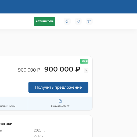
АВТОШКОЛА
- 6
%
900 000 ₽
960 000 ₽
Получить предложение
енении цены
Скачать отчет
истики
а
2023 г.
27176