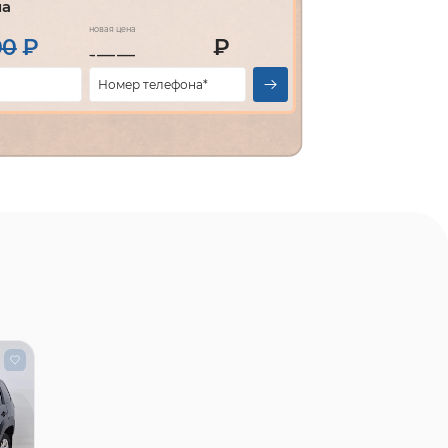
на
новая цена
00
₽
₽