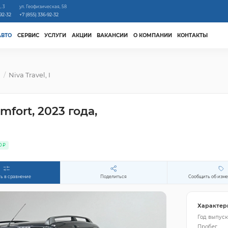
, 3
ул. Геофизическая, 58
-92-32
+7 (855) 336-92-32
АВТО
СЕРВИС
УСЛУГИ
АКЦИИ
ВАКАНСИИ
О КОМПАНИИ
КОНТАКТЫ
м
Niva Travel, I
mfort, 2023 года,
0 ₽
ь в сравнение
Поделиться
Сообщить об изм
Характер
Год выпуск
Пробег