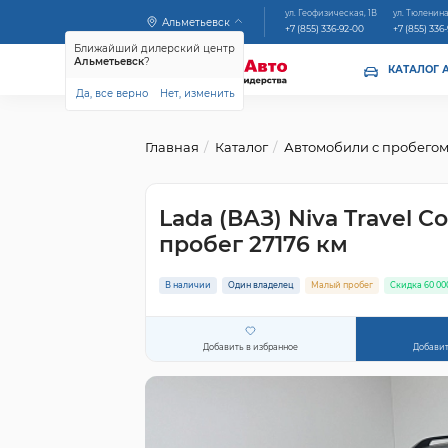
ул. Геофизическая, 1В
ул. Тюленина
Альметьевск
+7 (855) 336-92-00
+7 (855) 336
Ближайший дилерский центр
Альметьевск
?
КАТАЛОГ 
Да, все верно
Нет, изменить
Главная
Каталог
Автомобили с пробего
Lada (ВАЗ) Niva Travel Co
пробег 27176 км
В наличии
Один владелец
Малый пробег
Скидка 60 00
Добавить в избранное
Добавит