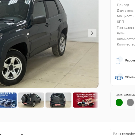
Привод
Двигатель
Мощность
КПП
Тип кузова
Руль
Количеств
Количество
Рассч
Обмен
Цвет:
Зелены