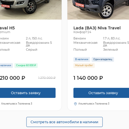
aval H5
Lada (ВАЗ) Niva Travel
remium
Комфорт'24
ензин
2 л, 150 л.с.
Бензин
1.7 л, 83 л.с.
еханическая
Внедорожник 5
Механическая
Внедорожник 
дв.
дв.
олный
Серый
Полный
Зеленый
В наличии
Один владелец
 наличии
Скидка 60 000 ₽
Малый пробег
 210 000 ₽
1 140 000 ₽
1 270 000 ₽
Оставить заявку
Оставить заявку
Альметьевск Тюленина 3
Альметьевск Тюленина 3
Смотреть все автомобили в наличии