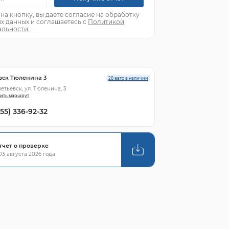
а кнопку, вы даете согласие на обработку
х данных и соглашаетесь с
Политикой
льности.
вск Тюленина 3
28 авто в наличии
метьевск, ул. Тюленина, 3
ить маршрут
855) 336-92-32
тчет о проверке
3 августа 2026 года