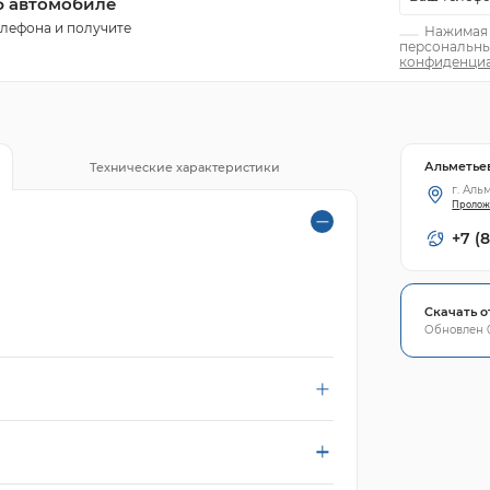
б автомобиле
елефона и получите
Нажимая н
персональны
конфиденциа
Альметье
Технические характеристики
г. Аль
Пролож
+7 (
Скачать о
Обновлен 0