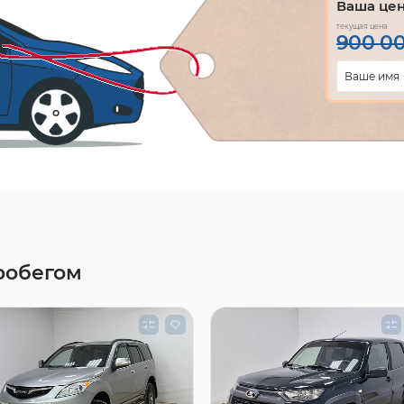
Ваша це
текущая цена
900 0
робегом