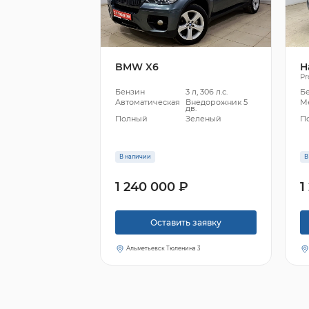
BMW X6
H
P
Бензин
3 л, 306 л.с.
Б
Автоматическая
Внедорожник 5
М
дв.
Полный
Зеленый
П
В наличии
В
1 240 000 ₽
1
Оставить заявку
Альметьевск Тюленина 3