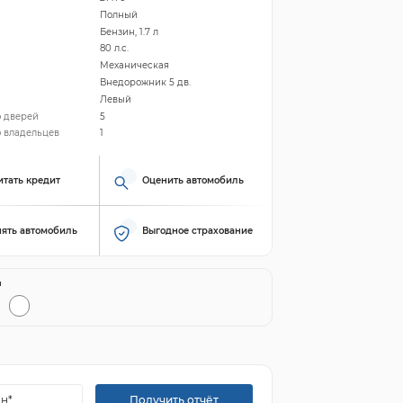
Полный
Бензин, 1.7 л
80 л.с.
Механическая
Внедорожник 5 дв.
Левый
о дверей
5
 владельцев
1
итать кредит
Оценить автомобиль
ять автомобиль
Выгодное страхование
й
Получить отчёт