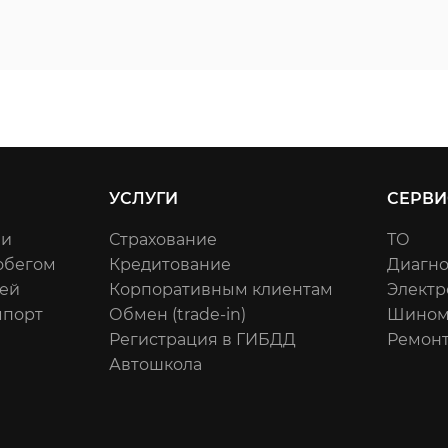
УСЛУГИ
СЕРВИ
ли
Страхование
ТО
обегом
Кредитование
Диагно
ей
Корпоративным клиентам
Электр
мпорт
Обмен (trade-in)
Шином
Регистрация в ГИБДД
Ремонт
Автошкола