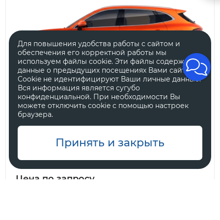
Для повышения удобства работы с сайтом и
обеспечения его корректной работы мы
используем файлы cookie. Эти файлы содержат
данные о предыдущих посещениях Вами сайта.
Cookie не идентифицируют Ваши личные данные.
Вся информация является сугубо
конфиденциальной. При необходимости Вы
можете отключить cookie с помощью настроек
браузера.
Tenet Plus L6
Принять и закрыть
Цена по запросу
Ожидаем поступления