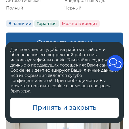
Автоматическая
Внедорожник 5 дв.
Полный
Черный
В наличии
Гарантия
Можно в кредит
Оставить заявку
Для повышения удобства работы с сайтом и
обеспечения его корректной работы мы
используем файлы cookie. Эти файлы содержат
данные о предыдущих посещениях Вами сайта.
Cookie не идентифицируют Ваши личные данные.
Zeekr 8X
Вся информация является сугубо
Ultra
конфиденциальной. При необходимости Вы
можете отключить cookie с помощью настроек
браузера.
11 800 000 ₽
Принять и закрыть