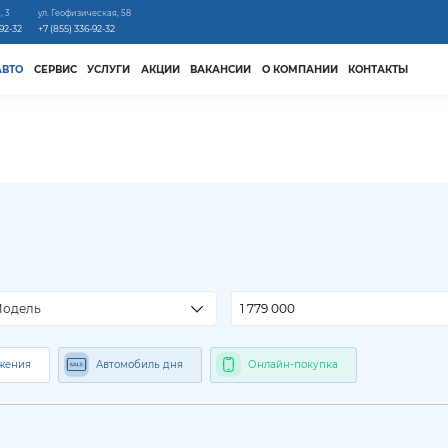
, 3
ул. Геофизическая, 58
-92-32
+7 (855) 336-92-32
АВТО
СЕРВИС
УСЛУГИ
АКЦИИ
ВАКАНСИИ
О КОМПАНИИ
КОНТАКТЫ
одель
жения
Автомобиль дня
Онлайн-покупка