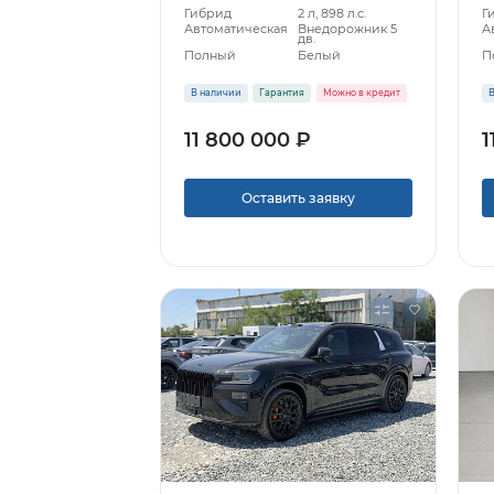
Гибрид
2 л, 898 л.с.
Г
Автоматическая
Внедорожник 5
А
дв.
Полный
Белый
П
В наличии
Гарантия
Можно в кредит
В
11 800 000 ₽
1
Оставить заявку