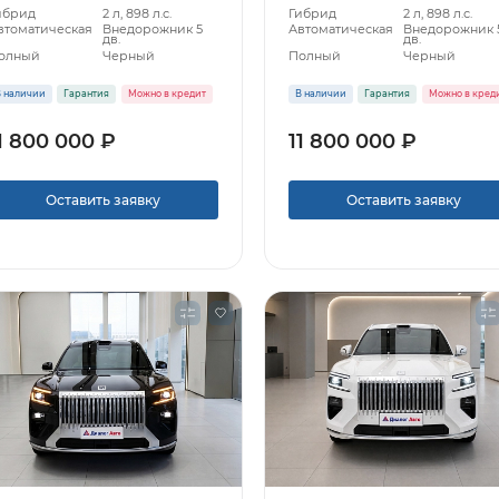
ибрид
2 л, 898 л.с.
Гибрид
2 л, 898 л.с.
втоматическая
Внедорожник 5
Автоматическая
Внедорожник 
дв.
дв.
олный
Черный
Полный
Черный
 наличии
Гарантия
Можно в кредит
В наличии
Гарантия
Можно в кред
1 800 000 ₽
11 800 000 ₽
Оставить заявку
Оставить заявку