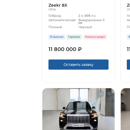
Zeekr 8X
Z
Ultra
Ul
Гибрид
2 л, 898 л.с.
Г
Автоматическая
Внедорожник 5
А
дв.
Полный
Черный
П
В наличии
Гарантия
Можно в кредит
В
11 800 000 ₽
1
Оставить заявку