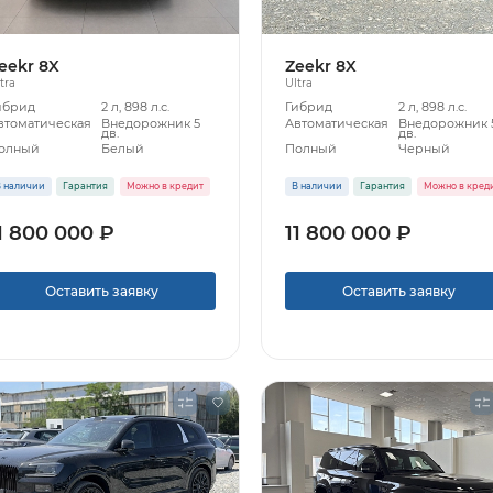
eekr 8X
Zeekr 8X
tra
Ultra
ибрид
2 л, 898 л.с.
Гибрид
2 л, 898 л.с.
втоматическая
Внедорожник 5
Автоматическая
Внедорожник 
дв.
дв.
олный
Белый
Полный
Черный
 наличии
Гарантия
Можно в кредит
В наличии
Гарантия
Можно в кред
1 800 000 ₽
11 800 000 ₽
Оставить заявку
Оставить заявку