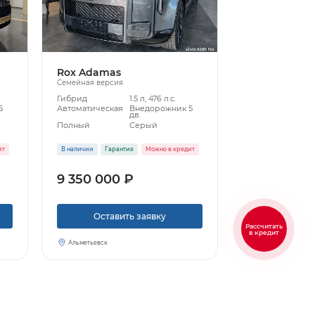
Rox Adamas
Семейная версия
Гибрид
1.5 л, 476 л.с.
5
Автоматическая
Внедорожник 5
дв.
Полный
Серый
ит
В наличии
Гарантия
Можно в кредит
9 350 000 ₽
Оставить заявку
Рассчитать
в кредит
Альметьевск