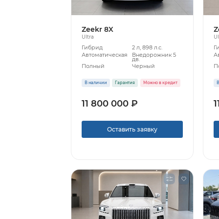
Zeekr 8X
Z
Ultra
Ul
Гибрид
2 л, 898 л.с.
Г
Автоматическая
Внедорожник 5
А
дв.
Полный
Черный
П
В наличии
Гарантия
Можно в кредит
В
11 800 000 ₽
1
Оставить заявку