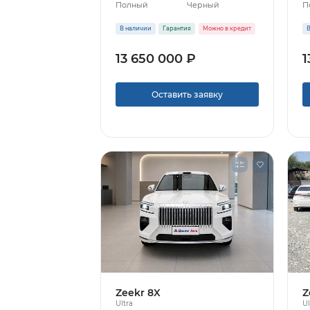
Полный
Черный
П
В наличии
Гарантия
Можно в кредит
В
13 650 000 ₽
1
Оставить заявку
Zeekr 8X
Z
Ultra
Ul