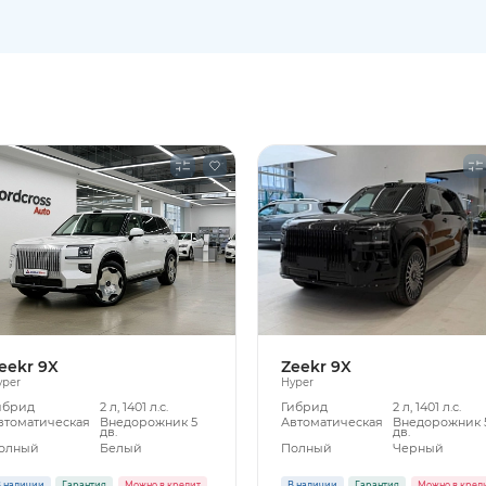
eekr 9X
Zeekr 9X
yper
Hyper
ибрид
2 л, 1401 л.с.
Гибрид
2 л, 1401 л.с.
втоматическая
Внедорожник 5
Автоматическая
Внедорожник 
дв.
дв.
олный
Белый
Полный
Черный
 наличии
Гарантия
Можно в кредит
В наличии
Гарантия
Можно в кред