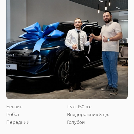
Бензин
1.5 л, 150 л.с.
Робот
Внедорожник 5 дв.
Передний
Голубой