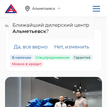
Альметьевск
Ближайший дилерский центр
Главная
Каталог
Новые автомобили
F7, II
Альметьевск
?
Haval F7 Оптимум
(2026), черный
Да, все верно
Нет, изменить
В наличии
Спецпредложение
Гарантия
Можно в кредит