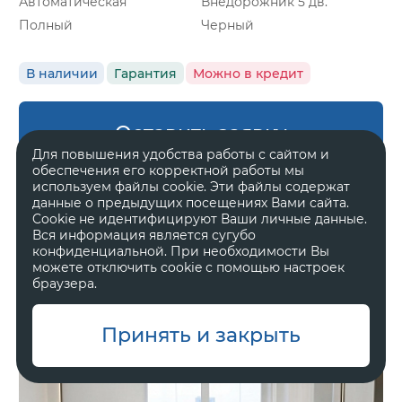
Автоматическая
Внедорожник 5 дв.
Полный
Черный
В наличии
Гарантия
Можно в кредит
Оставить заявку
Для повышения удобства работы с сайтом и
обеспечения его корректной работы мы
используем файлы cookie. Эти файлы содержат
данные о предыдущих посещениях Вами сайта.
Cookie не идентифицируют Ваши личные данные.
Zeekr 8X
Вся информация является сугубо
Ultra
конфиденциальной. При необходимости Вы
можете отключить cookie с помощью настроек
браузера.
11 800 000 ₽
Принять и закрыть