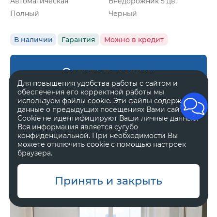
Автоматическая
Внедорожник 5 дв.
Полный
Черный
В наличии
Гарантия
Можно в кредит
Оставить заявку
Для повышения удобства работы с сайтом и
обеспечения его корректной работы мы
используем файлы cookie. Эти файлы содержат
данные о предыдущих посещениях Вами сайта.
Cookie не идентифицируют Ваши личные данные.
Zeekr 8X
Вся информация является сугубо
Ultra
конфиденциальной. При необходимости Вы
можете отключить cookie с помощью настроек
браузера.
11 800 000 ₽
Принять и закрыть