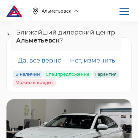
Альметьевск
Ближайший дилерский центр
Главная
Каталог
Новые автомобили
Arrizo 8
Альметьевск
?
Chery Arrizo 8 Прайм /
Prime, белый
Да, все верно
Нет, изменить
В наличии
Спецпредложение
Гарантия
Можно в кредит