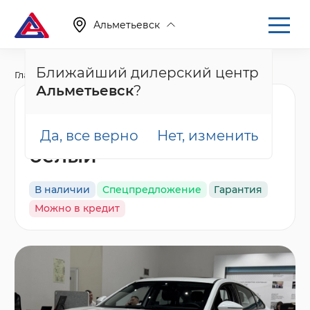
Альметьевск
Ближайший дилерский центр
Главная
Каталог
Новые автомобили
Arrizo 8
Альметьевск
?
Chery Arrizo 8 Ультра
Черный / Ultra Black,
Да, все верно
Нет, изменить
белый
В наличии
Спецпредложение
Гарантия
Можно в кредит