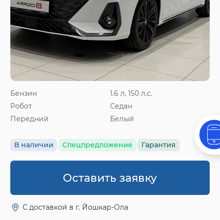
Бензин
1.6 л, 150 л.с.
Робот
Седан
Передний
Белый
В наличии
Спецпредложение
Гарантия
Оставить заявку
С доставкой в г. Йошкар-Ола