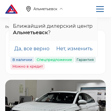
Альметьевск
Ближайший дилерский центр
Главная
Каталог
Новые автомобили
Arrizo 8
Альметьевск
?
Chery Arrizo 8 Прайм /
Prime, белый
Да, все верно
Нет, изменить
В наличии
Спецпредложение
Гарантия
Можно в кредит