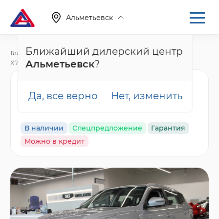
Альметьевск
Ближайший дилерский центр
Главная
Каталог
Новые автомобили
Альметьевск
?
X70, I Рестайлинг
Belgee X70 Актив,
Да, все верно
Нет, изменить
серебряный
В наличии
Спецпредложение
Гарантия
Можно в кредит