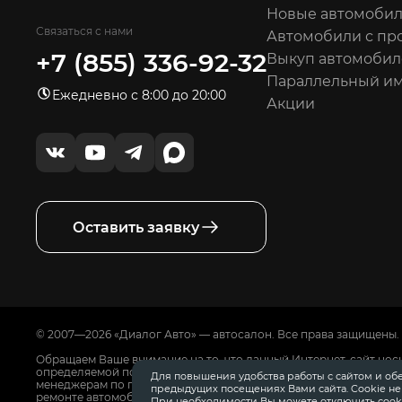
Новые автомоби
Связаться с нами
Автомобили с пр
+7 (855) 336-92-32
Выкуп автомобил
Параллельный и
Ежедневно с 8:00 до 20:00
Акции
Оставить заявку
© 2007—2026 «Диалог Авто» — автосалон. Все права защищены.
Обращаем Ваше внимание на то, что данный Интернет-сайт нос
определяемой положениями Статьи 437 Гражданского Кодекса
Для повышения удобства работы с сайтом и об
менеджерам по продажам автосалонов Диалог Авто. Для получ
предыдущих посещениях Вами сайта. Cookie н
ремонте автомобилей, запасных частях, дополнительном обору
При необходимости Вы можете отключить cooki