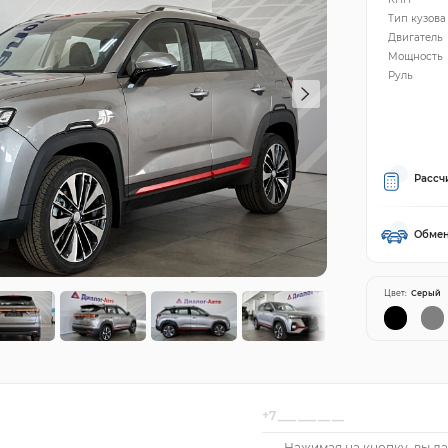
Тип кузова
Двигатель
Мощность
Руль
Рассч
Обмен
Цвет:
Серый
Нажимая на кнопку, вы да