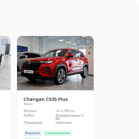
Changan CS35 Plus
Техно
Бензин
1.4 л, 150 л.с.
5
Робот
Внедорожник 5
дв.
Передний
Красный
В наличии
Спецпредложение