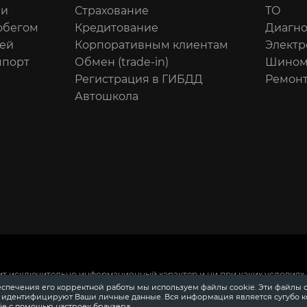
ли
Страхование
ТО
обегом
Кредитование
Диагно
ей
Корпоративным клиентам
Электр
мпорт
Обмен (trade-in)
Шином
Регистрация в ГИБДД
Ремонт
Автошкола
ит исключительно информационный характер и ни при каких условиях 
 Российской Федерации.
Для получения подробной информации о сто
еспечения его корректной работы мы используем файлы cookie. Эти файлы 
ения информации о приобретении автомобилей в кредит, страховании
е идентифицируют Ваши личные данные. Вся информация является сугубо 
довании, аксессуарах также обращайтесь к специалистам автосалонов
e с помощью настроек браузера.