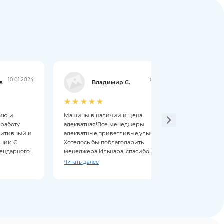
10.01.2024
09.01.2024
в
Владимир С.
цию и
Машины в наличии и цена
Мене
 работу
адекватная!Все менеджеры
выпол
зитивный и
адекватные,приветливые,улыбчивые!
понра
ник. С
Хотелось бы поблагодарить
прио
гендарного
менеджера Ильнара, спасибо
отличную работу!Приобрели Чери
Читать далее
Тиго 4 PRO