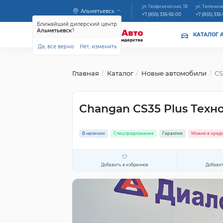
ул. Геофизическая, 1В
ул. Тюленина
Альметьевск
+7 (855) 336-92-00
+7 (855) 336
Ближайший дилерский центр
Альметьевск
?
КАТАЛОГ 
Да, все верно
Нет, изменить
Главная
Каталог
Новые автомобили
CS
Changan CS35 Plus Техн
В наличии
Спецпредложение
Гарантия
Можно в кред
Добавить в избранное
Добавит