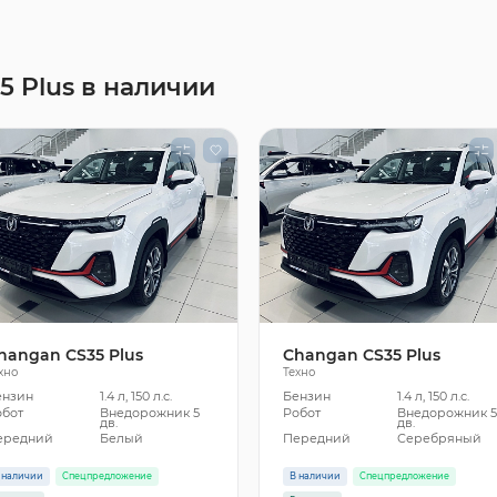
 Plus в наличии
hangan CS35 Plus
Changan CS35 Plus
хно
Техно
ензин
1.4 л, 150 л.с.
Бензин
1.4 л, 150 л.с.
обот
Внедорожник 5
Робот
Внедорожник 
дв.
дв.
ередний
Белый
Передний
Серебряный
 наличии
Спецпредложение
В наличии
Спецпредложение