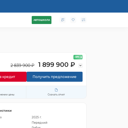
АВТОШКОЛА
- 33
%
1 899 900 ₽
2 839 900 ₽
в кредит
Получить предложение
енении цены
Скачать отчет
истики
а
2025 г.
Передний
Робот