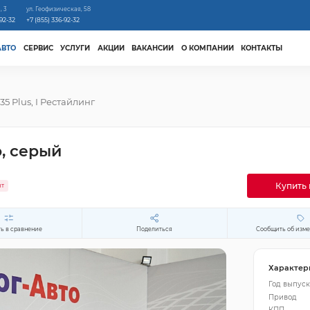
, 3
ул. Геофизическая, 58
-92-32
+7 (855) 336-92-32
АВТО
СЕРВИС
УСЛУГИ
АКЦИИ
ВАКАНСИИ
О КОМПАНИИ
КОНТАКТЫ
35 Plus, I Рестайлинг
о, серый
Купить 
ит
ь в сравнение
Поделиться
Сообщить об изм
Характер
Год выпуск
Привод
КПП