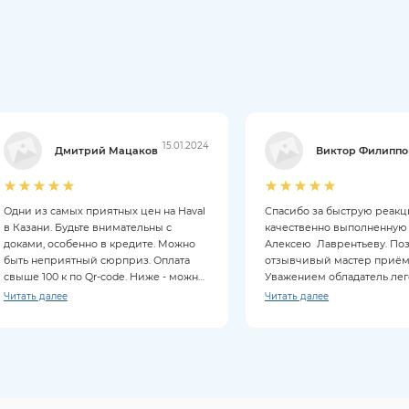
15.01.2024
Дмитрий Мацаков
Виктор Филиппо
Одни из самых приятных цен на Haval
Спасибо за быструю реак
в Казани. Будьте внимательны с
качественно выполненную
доками, особенно в кредите. Можно
Алексею Лаврентьеву. По
быть неприятный сюрприз. Оплата
отзывчивый мастер приём
свыше 100 к по Qr-code. Ниже - можно
Уважением обладатель ле
картой. Из минусов: нет бесплатной
автомобиля Haval Jolion
Читать далее
Читать далее
кофемашины, но есть чай. Рядом есть
столовая. Задавайте больше вопросов
вашему менеджеру. ))