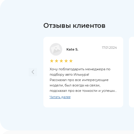
Отзывы клиентов
17.01.2024
Kate S.
Хочу поблагодарить менеджера по
подбору авто Ильнура!
Рассказал про все интересующие
модели, был всегда на связи,
подсказал про все тонкости и успешно
провёл сделку.
Читать далее
Ни стресса, ни задержек, по
сравнению с другими аналогичными
компаниями.
Рекомендую всем как салон, так и
Ильнура.
Так же хочу отметить постпродажное
обслуживание - покупаю авто не в