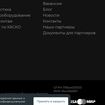
Вакансии
стика
Блог
ооборудование
Новости
онтаж
Контакты
 по КАСКО
Наши партнеры
Документы для партнеров
ОГРН 1111644005153
ИНН 1644062657
не является публичной офертой,
имости автомобилей обращайтесь к
содержат данные о
, техническом обслуживании и
Принять и закрыть
конфиденциальной.
 Диалог Авто.