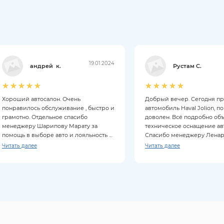
19.01.2024
андрей к.
Рустам С.
Хороший автосалон. Очень
Добрый вечер. Сегодня п
понравилось обслуживание , быстро и
автомобиль Haval Jolion, п
грамотно. Отдельное спасибо
доволен. Всё подробно об
менеджеру Шарипову Марату за
техническое оснащение ав
помощь в выборе авто и лояльность к
Спасибо менеджеру Ленару
клиентам. Покупкой довольны на все
Читать далее
Читать далее
100%