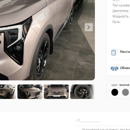
Тип кузова
Двигатель
Мощность
Руль
Рассч
Обмен
Цвет:
Золотой
Нажимая на кнопку, вы да