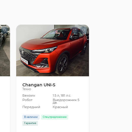
Changan UNI-S
Техно
Бензин
1.5 л, 181 л.с.
5
Робот
Внедорожник 5
дв.
Передний
Красный
В наличии
Спецпредложение
Гарантия