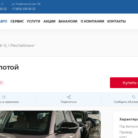
, 3
ул. Геофизическая, 58
-92-32
+7 (855) 336-92-32
АВТО
СЕРВИС
УСЛУГИ
АКЦИИ
ВАКАНСИИ
О КОМПАНИИ
КОНТАКТЫ
I-S, I Рестайлинг
лотой
Купить 
ит
ь в сравнение
Поделиться
Сообщить об изм
Характер
Год выпуск
Привод
КПП