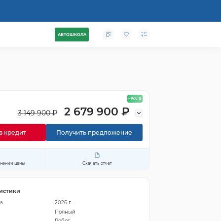
АВТОШКОЛА
- 14
%
2 679 900 ₽
3 149 900 ₽
в кредит
Получить предложение
енении цены
Скачать отчет
истики
а
2026 г.
Полный
Робот