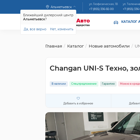
ул. Геофизическая, 1В
ул. Тюленина
Альметьевск
+7 (855) 336-92-00
+7 (855) 336
Ближайший дилерский центр
Альметьевск
?
КАТАЛОГ 
Да, все верно
Нет, изменить
Главная
Каталог
Новые автомобили
UN
Changan UNI-S Техно, зо
В наличии
Спецпредложение
Гарантия
Можно в кред
Добавить в избранное
Добавит