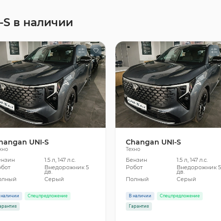
-S в наличии
hangan UNI-S
Changan UNI-S
хно
Техно
ензин
1.5 л, 147 л.с.
Бензин
1.5 л, 147 л.с.
обот
Внедорожник 5
Робот
Внедорожник 
дв.
дв.
олный
Серый
Полный
Серый
 наличии
Спецпредложение
В наличии
Спецпредложение
арантия
Гарантия