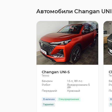
Автомобили Changan UNI
Changan UNI-S
C
Техно
Те
Бензин
1.5 л, 181 л.с.
Б
Робот
Внедорожник 5
Р
дв.
Передний
Красный
П
В наличии
Спецпредложение
В
Гарантия
Г