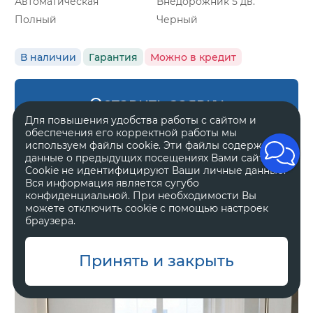
Автоматическая
Внедорожник 5 дв.
Полный
Черный
В наличии
Гарантия
Можно в кредит
Оставить заявку
Для повышения удобства работы с сайтом и
обеспечения его корректной работы мы
используем файлы cookie. Эти файлы содержат
данные о предыдущих посещениях Вами сайта.
Cookie не идентифицируют Ваши личные данные.
Zeekr 8X
Вся информация является сугубо
Ultra
конфиденциальной. При необходимости Вы
можете отключить cookie с помощью настроек
браузера.
11 800 000 ₽
Принять и закрыть