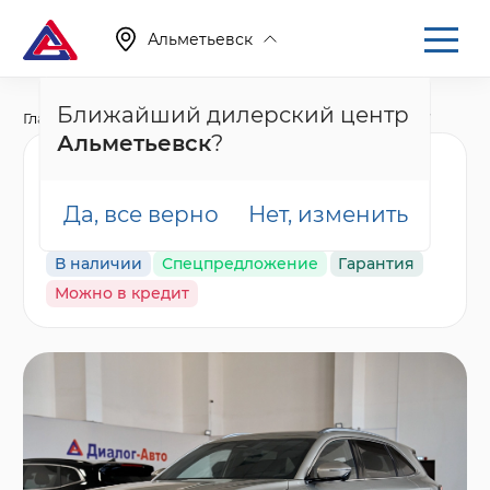
Альметьевск
Ближайший дилерский центр
Главная
Каталог
Новые автомобили
CS75 Plus, IV
Альметьевск
?
Changan CS75 Plus
Техно, белый
Да, все верно
Нет, изменить
В наличии
Спецпредложение
Гарантия
Можно в кредит