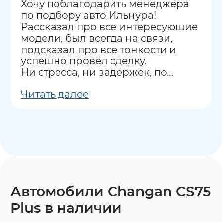
Хочу поблагодарить менеджера
по подбору авто Ильнура!
Рассказал про все интересующие
модели, был всегда на связи,
подсказал про все тонкости и
успешно провёл сделку.
Ни стресса, ни задержек, по
сравнению с другими
Читать далее
аналогичными компаниями.
Рекомендую всем как салон, так и
Ильнура.
Так же хочу отметить
постпродажное обслуживание -
покупаю авто не в первый раз и
была удивлена, что и после
покупки Ильнур помогал и
подсказывал по техническим
Автомобили Changan CS75
моментам.
Plus в наличии
Рекомендую