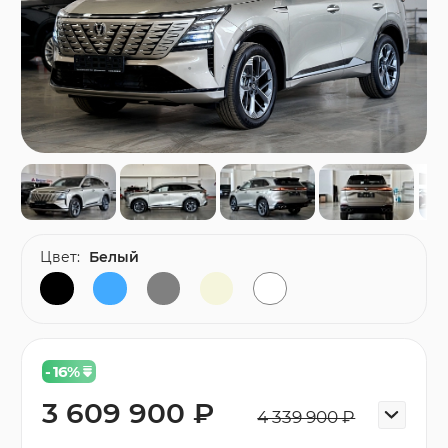
Цвет:
Белый
- 16
%
3 609 900 ₽
4 339 900 ₽