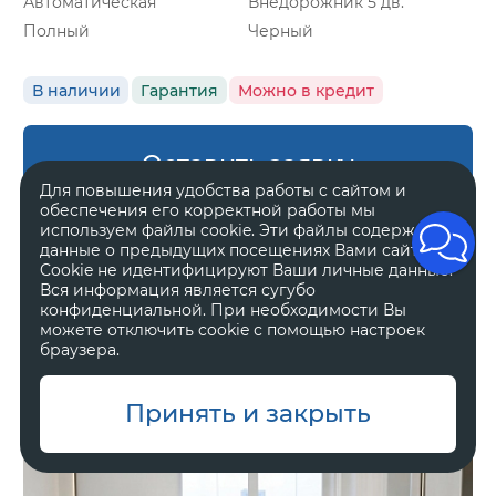
Автоматическая
Внедорожник 5 дв.
Полный
Черный
В наличии
Гарантия
Можно в кредит
Оставить заявку
Для повышения удобства работы с сайтом и
обеспечения его корректной работы мы
используем файлы cookie. Эти файлы содержат
данные о предыдущих посещениях Вами сайта.
Cookie не идентифицируют Ваши личные данные.
Zeekr 8X
Вся информация является сугубо
Ultra
конфиденциальной. При необходимости Вы
можете отключить cookie с помощью настроек
браузера.
11 800 000 ₽
Принять и закрыть