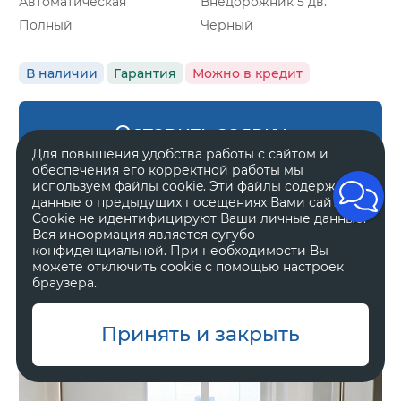
Автоматическая
Внедорожник 5 дв.
Полный
Черный
В наличии
Гарантия
Можно в кредит
Оставить заявку
Для повышения удобства работы с сайтом и
обеспечения его корректной работы мы
используем файлы cookie. Эти файлы содержат
данные о предыдущих посещениях Вами сайта.
Cookie не идентифицируют Ваши личные данные.
Zeekr 8X
Вся информация является сугубо
Ultra
конфиденциальной. При необходимости Вы
можете отключить cookie с помощью настроек
браузера.
11 800 000 ₽
Принять и закрыть