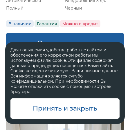
Автоматическая
Внедорожник 5 дв.
Полный
Черный
В наличии
Гарантия
Можно в кредит
Оставить заявку
Для повышения удобства работы с сайтом и
обеспечения его корректной работы мы
используем файлы cookie. Эти файлы содержат
данные о предыдущих посещениях Вами сайта.
Cookie не идентифицируют Ваши личные данные.
Zeekr 8X
Вся информация является сугубо
Ultra
конфиденциальной. При необходимости Вы
можете отключить cookie с помощью настроек
браузера.
11 800 000 ₽
Принять и закрыть