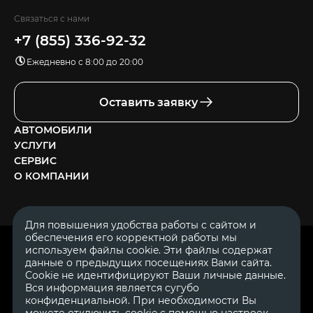
Связаться с нами
+7 (855) 336-92-32
Ежедневно с 8:00 до 20:00
Оставить заявку
АВТОМОБИЛИ
УСЛУГИ
СЕРВИС
О КОМПАНИИ
Для повышения удобства работы с сайтом и
обеспечения его корректной работы мы
ОГРН 1111644005153
используем файлы cookie. Эти файлы содержат
ИНН 1644062657
данные о предыдущих посещениях Вами сайта.
© 2007—2026 «Диалог Авто» — автосалон. Все права защищены.
Cookie не идентифицируют Ваши личные данные.
Вся информация является сугубо
Обращаем Ваше внимание на то, что данный Интернет-сайт
носит исключительно информационный характер и ни при
конфиденциальной. При необходимости Вы
каких условиях не является публичной офертой, определяемой
можете отключить cookie с помощью настроек