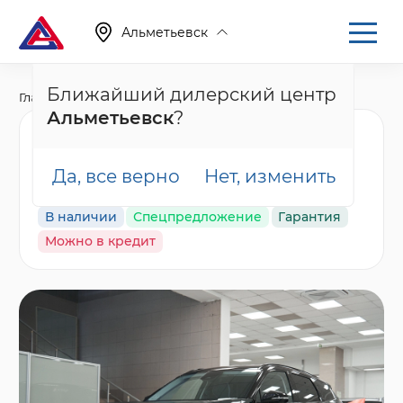
Альметьевск
Ближайший дилерский центр
Главная
Каталог
Новые автомобили
Atlas, II
Альметьевск
?
Geely Atlas Flagship,
зеленый
Да, все верно
Нет, изменить
В наличии
Спецпредложение
Гарантия
Можно в кредит