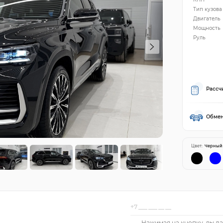
Тип кузова
Двигатель
Мощность
Руль
Рассч
Обмен
Цвет:
Черный
Нажимая на кнопку, вы да