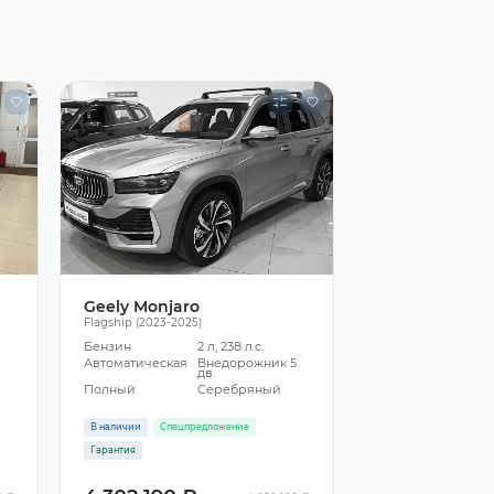
Geely Monjaro
Flagship (2023-2025)
Бензин
2 л, 238 л.с.
5
Автоматическая
Внедорожник 5
дв.
Полный
Серебряный
В наличии
Спецпредложение
Гарантия