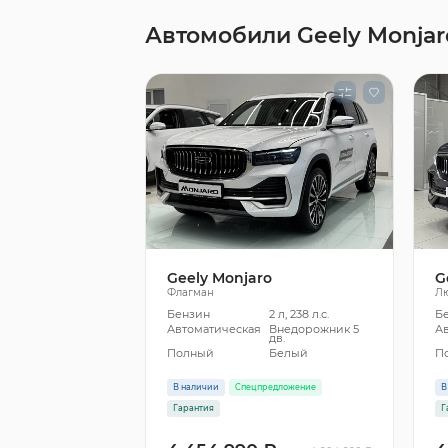
Автомобили Geely Monjar
Geely Monjaro
G
Флагман
Лю
Бензин
2 л, 238 л.с.
Б
Автоматическая
Внедорожник 5
А
дв.
Полный
Белый
П
В наличии
Спецпредложение
В
Гарантия
Г