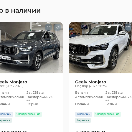
o в наличии
eely Monjaro
Geely Monjaro
кс (2023-2025)
Flagship (2023-2025)
ензин
2 л, 238 л.с.
Бензин
2 л, 238 л.с.
втоматическая
Внедорожник 5
Автоматическая
Внедорожник 
дв.
дв.
олный
Серый
Полный
Белый
 наличии
Спецпредложение
В наличии
Спецпредложение
арантия
Гарантия