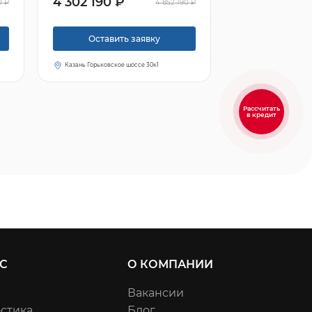
4 302 190 ₽
0 ₽
4 852 190 ₽
Оставить заявку
Казань Горьковское шоссе 30к1
Рассчитать
в кредит
С
О КОМПАНИИ
Вакансии
стика
Блог