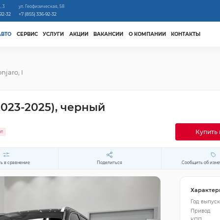
, 3
ул. Геофизическая, 58
-92-32
+7 (855) 336-92-32
АВТО
СЕРВИС
УСЛУГИ
АКЦИИ
ВАКАНСИИ
О КОМПАНИИ
КОНТАКТЫ
njaro, I
2023-2025), черный
Купить 
ит
ь в сравнение
Поделиться
Сообщить об изм
Характер
Год выпуск
Привод
КПП