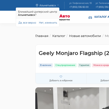
ул. Геофизическая, 1В
ул. Тюленина
Альметьевск
+7 (855) 336-92-00
+7 (855) 336
Ближайший дилерский центр
Альметьевск
?
КАТАЛОГ 
Да, все верно
Нет, изменить
Главная
Каталог
Новые автомобили
Mo
Geely Monjaro Flagship (
В наличии
Спецпредложение
Гарантия
Можно в кред
Добавить в избранное
Добавит