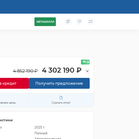
АВТОШКОЛА
- 11
%
4 302 190 ₽
4 852 190 ₽
в кредит
Получить предложение
енении цены
Скачать отчет
истики
а
2025 г.
Полный
Автоматическая