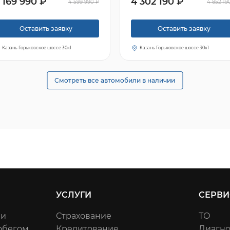
 169 990 ₽
4 302 190 ₽
4 599 990 ₽
4 852 19
Оставить заявку
Оставить заявку
Казань Горьковское шоссе 30к1
Казань Горьковское шоссе 30к1
Смотреть все автомобили в наличии
УСЛУГИ
СЕРВИ
ли
Страхование
ТО
обегом
Кредитование
Диагно