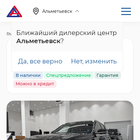
Альметьевск
Ближайший дилерский центр
Главная
Каталог
Новые автомобили
Monjaro, I
Альметьевск
?
Geely Monjaro
Flagship, черный
Да, все верно
Нет, изменить
В наличии
Спецпредложение
Гарантия
Можно в кредит