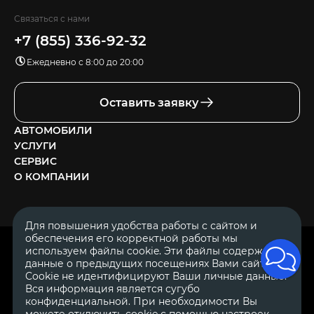
Связаться с нами
+7 (855) 336-92-32
Ежедневно с 8:00 до 20:00
Оставить заявку
АВТОМОБИЛИ
УСЛУГИ
СЕРВИС
О КОМПАНИИ
Для повышения удобства работы с сайтом и
обеспечения его корректной работы мы
ОГРН 1111644005153
используем файлы cookie. Эти файлы содержат
ИНН 1644062657
данные о предыдущих посещениях Вами сайта.
© 2007—2026 «Диалог Авто» — автосалон. Все права защищены.
Cookie не идентифицируют Ваши личные данные.
Вся информация является сугубо
Обращаем Ваше внимание на то, что данный Интернет-сайт
носит исключительно информационный характер и ни при
конфиденциальной. При необходимости Вы
каких условиях не является публичной офертой, определяемой
можете отключить cookie с помощью настроек