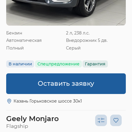
Бензин
2 л, 238 л.с.
Автоматическая
Внедорожник 5 дв.
Полный
Серый
В наличии
Спецпредложение
Гарантия
Оставить заявку
Казань Горьковское шоссе 30к1
Geely Monjaro
Flagship