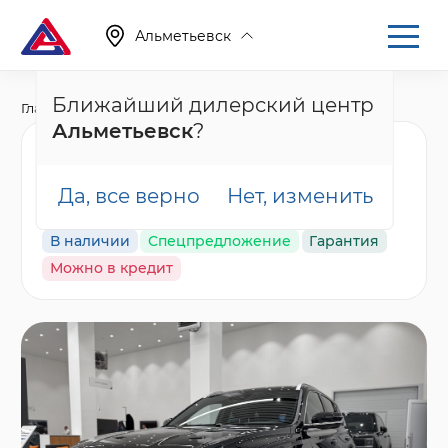
Альметьевск
Ближайший дилерский центр
Главная
Каталог
Новые автомобили
Monjaro, I
Альметьевск
?
Geely Monjaro
Flagship, черный
Да, все верно
Нет, изменить
В наличии
Спецпредложение
Гарантия
Можно в кредит