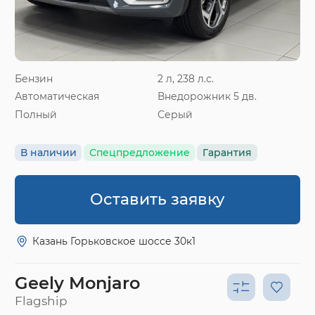
Бензин
2 л, 238 л.с.
Автоматическая
Внедорожник 5 дв.
Полный
Серый
В наличии
Спецпредложение
Гарантия
Оставить заявку
Казань Горьковское шоссе 30к1
Geely Monjaro
Flagship