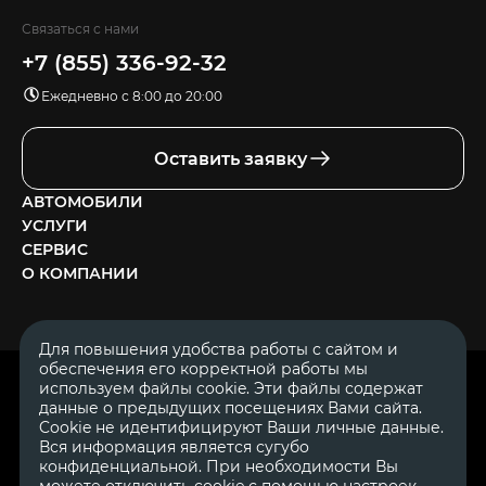
Связаться с нами
+7 (855) 336-92-32
Ежедневно с 8:00 до 20:00
Оставить заявку
АВТОМОБИЛИ
УСЛУГИ
СЕРВИС
О КОМПАНИИ
Для повышения удобства работы с сайтом и
обеспечения его корректной работы мы
ОГРН 1111644005153
используем файлы cookie. Эти файлы содержат
ИНН 1644062657
данные о предыдущих посещениях Вами сайта.
© 2007—2026 «Диалог Авто» — автосалон. Все права защищены.
Cookie не идентифицируют Ваши личные данные.
Вся информация является сугубо
Обращаем Ваше внимание на то, что данный Интернет-сайт
носит исключительно информационный характер и ни при
конфиденциальной. При необходимости Вы
каких условиях не является публичной офертой, определяемой
можете отключить cookie с помощью настроек