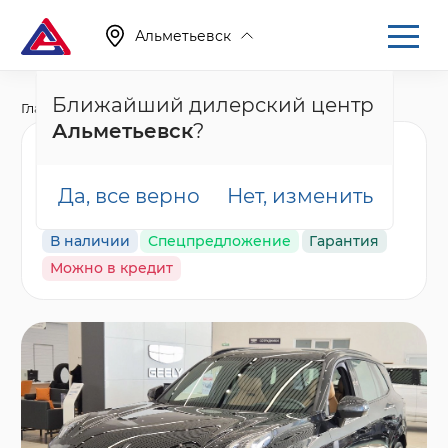
Альметьевск
Ближайший дилерский центр
Главная
Каталог
Новые автомобили
001
Альметьевск
?
Nordcross 001 Ultra,
черный
Да, все верно
Нет, изменить
В наличии
Спецпредложение
Гарантия
Можно в кредит