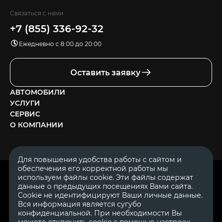
Связаться с нами
+7 (855) 336-92-32
Ежедневно с 8:00 до 20:00
Оставить заявку
АВТОМОБИЛИ
УСЛУГИ
СЕРВИС
О КОМПАНИИ
Для повышения удобства работы с сайтом и
обеспечения его корректной работы мы
ОГРН 1111644005153
используем файлы cookie. Эти файлы содержат
ИНН 1644062657
данные о предыдущих посещениях Вами сайта.
© 2007—2026 «Диалог Авто» — автосалон. Все права защищены.
Cookie не идентифицируют Ваши личные данные.
Вся информация является сугубо
Обращаем Ваше внимание на то, что данный Интернет-сайт
носит исключительно информационный характер и ни при
конфиденциальной. При необходимости Вы
каких условиях не является публичной офертой, определяемой
можете отключить cookie с помощью настроек