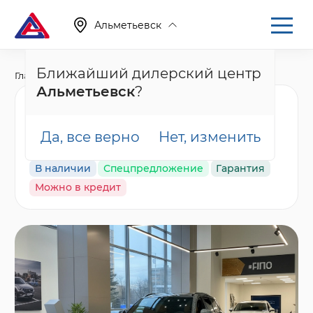
Альметьевск
Ближайший дилерский центр
Главная
Каталог
Новые автомобили
001
Альметьевск
?
Nordcross 001 Ultra,
серый
Да, все верно
Нет, изменить
В наличии
Спецпредложение
Гарантия
Можно в кредит