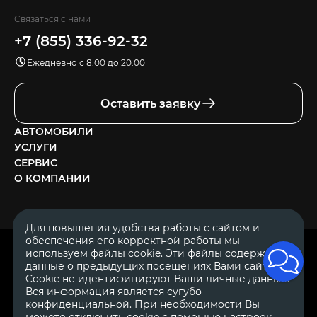
Связаться с нами
+7 (855) 336-92-32
Ежедневно с 8:00 до 20:00
Оставить заявку
АВТОМОБИЛИ
УСЛУГИ
СЕРВИС
О КОМПАНИИ
Для повышения удобства работы с сайтом и
обеспечения его корректной работы мы
ОГРН 1111644005153
используем файлы cookie. Эти файлы содержат
ИНН 1644062657
данные о предыдущих посещениях Вами сайта.
© 2007—2026 «Диалог Авто» — автосалон. Все права защищены.
Cookie не идентифицируют Ваши личные данные.
Вся информация является сугубо
Обращаем Ваше внимание на то, что данный Интернет-сайт
носит исключительно информационный характер и ни при
конфиденциальной. При необходимости Вы
каких условиях не является публичной офертой, определяемой
можете отключить cookie с помощью настроек