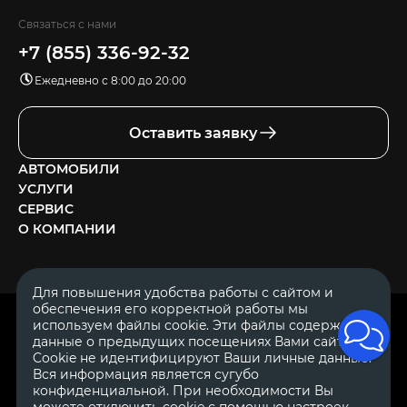
Связаться с нами
+7 (855) 336-92-32
Ежедневно с 8:00 до 20:00
Оставить заявку
АВТОМОБИЛИ
УСЛУГИ
СЕРВИС
О КОМПАНИИ
Для повышения удобства работы с сайтом и
обеспечения его корректной работы мы
ОГРН 1111644005153
используем файлы cookie. Эти файлы содержат
ИНН 1644062657
данные о предыдущих посещениях Вами сайта.
© 2007—2026 «Диалог Авто» — автосалон. Все права защищены.
Cookie не идентифицируют Ваши личные данные.
Вся информация является сугубо
Обращаем Ваше внимание на то, что данный Интернет-сайт
носит исключительно информационный характер и ни при
конфиденциальной. При необходимости Вы
каких условиях не является публичной офертой, определяемой
можете отключить cookie с помощью настроек