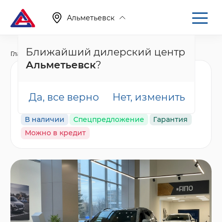
Альметьевск
Ближайший дилерский центр
Главная
Каталог
Новые автомобили
001
Альметьевск
?
Nordcross 001 Ultra,
серый
Да, все верно
Нет, изменить
В наличии
Спецпредложение
Гарантия
Можно в кредит