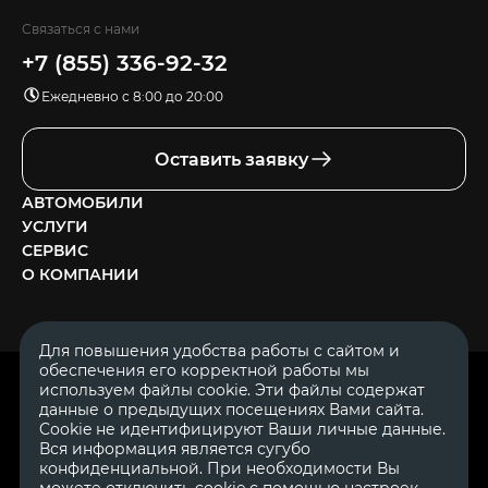
Связаться с нами
+7 (855) 336-92-32
Ежедневно с 8:00 до 20:00
Оставить заявку
АВТОМОБИЛИ
УСЛУГИ
СЕРВИС
О КОМПАНИИ
Для повышения удобства работы с сайтом и
обеспечения его корректной работы мы
ОГРН 1111644005153
используем файлы cookie. Эти файлы содержат
ИНН 1644062657
данные о предыдущих посещениях Вами сайта.
© 2007—2026 «Диалог Авто» — автосалон. Все права защищены.
Cookie не идентифицируют Ваши личные данные.
Вся информация является сугубо
Обращаем Ваше внимание на то, что данный Интернет-сайт
носит исключительно информационный характер и ни при
конфиденциальной. При необходимости Вы
каких условиях не является публичной офертой, определяемой
можете отключить cookie с помощью настроек