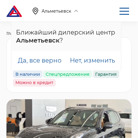
Альметьевск
Ближайший дилерский центр
Главная
Каталог
Новые автомобили
001
Альметьевск
?
Nordcross 001 Ultra,
черный
Да, все верно
Нет, изменить
В наличии
Спецпредложение
Гарантия
Можно в кредит