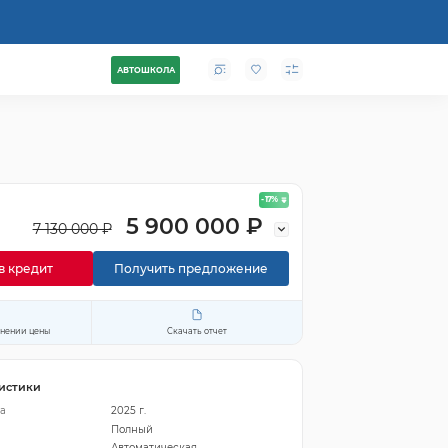
АВТОШКОЛА
- 17
%
5 900 000 ₽
7 130 000 ₽
в кредит
Получить предложение
енении цены
Скачать отчет
истики
а
2025 г.
Полный
Автоматическая