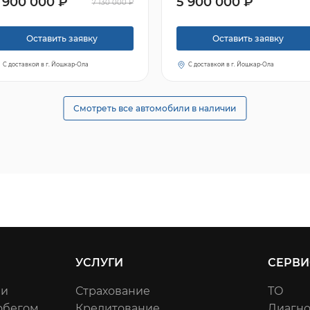
 900 000 ₽
5 900 000 ₽
7 130 000 ₽
Оставить заявку
Оставить заявку
С доставкой в г. Йошкар-Ола
С доставкой в г. Йошкар-Ола
Смотреть все автомобили в наличии
УСЛУГИ
СЕРВИ
ли
Страхование
ТО
обегом
Кредитование
Диагно