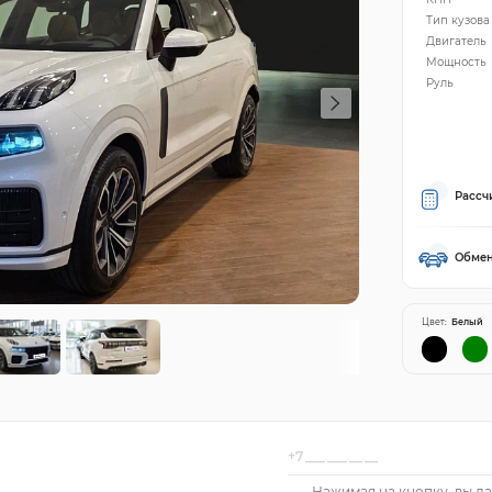
Тип кузова
Двигатель
Мощность
Руль
Рассч
Обмен
Цвет:
Белый
Нажимая на кнопку, вы да