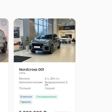
Nordcross 001
Ultra
Бензин
2 л, 254 л.с.
5
Автоматическая
Внедорожник 5
дв.
Полный
Серый
В наличии
Спецпредложение
Гарантия