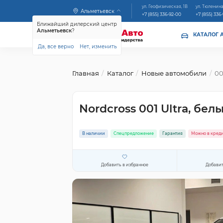
ул. Геофизическая, 1В
ул. Тюленина
Альметьевск
+7 (855) 336-92-00
+7 (855) 336
Ближайший дилерский центр
Альметьевск
?
КАТАЛОГ 
Да, все верно
Нет, изменить
Главная
Каталог
Новые автомобили
00
Nordcross 001 Ultra, бел
В наличии
Спецпредложение
Гарантия
Можно в кред
Добавить в избранное
Добавит