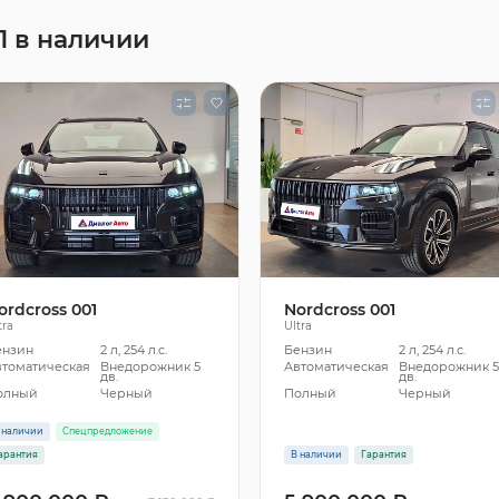
1 в наличии
ordcross 001
Nordcross 001
tra
Ultra
ензин
2 л, 254 л.с.
Бензин
2 л, 254 л.с.
втоматическая
Внедорожник 5
Автоматическая
Внедорожник 
дв.
дв.
олный
Черный
Полный
Черный
 наличии
Спецпредложение
арантия
В наличии
Гарантия