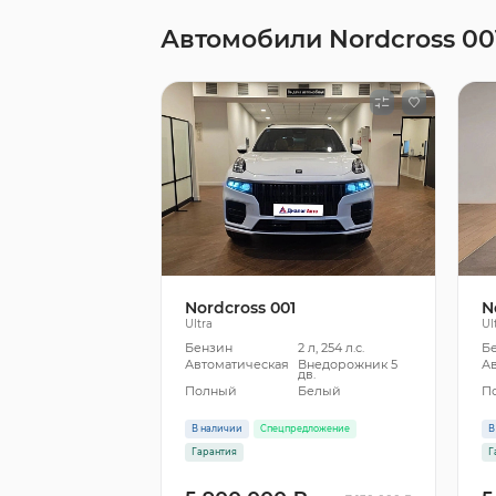
Автомобили Nordcross 00
Nordcross 001
N
Ultra
Ul
Бензин
2 л, 254 л.с.
Б
Автоматическая
Внедорожник 5
А
дв.
Полный
Белый
П
В наличии
Спецпредложение
В
Гарантия
Г