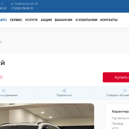
, 3
ул. Геофизическая, 58
-92-32
+7 (855) 336-92-32
АВТО
СЕРВИС
УСЛУГИ
АКЦИИ
ВАКАНСИИ
О КОМПАНИИ
КОНТАКТЫ
1
ый
Купить 
ит
ь в сравнение
Поделиться
Сообщить об изм
Характер
Год выпуск
Привод
КПП