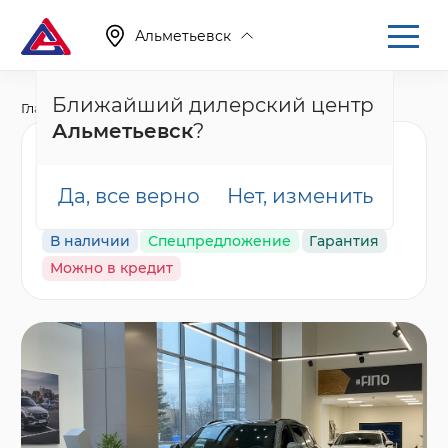
Альметьевск
Ближайший дилерский центр
Главная
Каталог
Новые автомобили
001
Альметьевск
?
Nordcross 001 Ultra,
серый
Да, все верно
Нет, изменить
В наличии
Спецпредложение
Гарантия
Можно в кредит