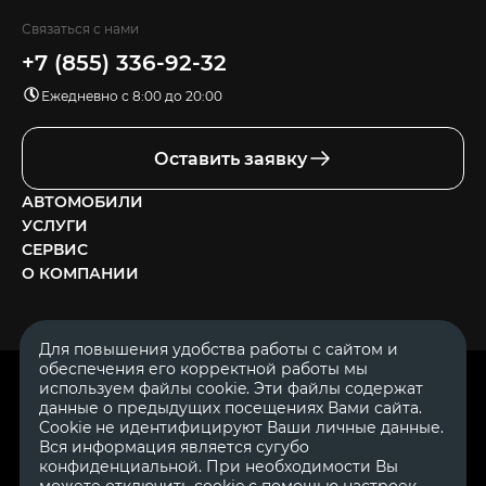
Связаться с нами
+7 (855) 336-92-32
Ежедневно с 8:00 до 20:00
Оставить заявку
АВТОМОБИЛИ
УСЛУГИ
СЕРВИС
О КОМПАНИИ
Для повышения удобства работы с сайтом и
обеспечения его корректной работы мы
ОГРН 1111644005153
используем файлы cookie. Эти файлы содержат
ИНН 1644062657
данные о предыдущих посещениях Вами сайта.
© 2007—2026 «Диалог Авто» — автосалон. Все права защищены.
Cookie не идентифицируют Ваши личные данные.
Вся информация является сугубо
Обращаем Ваше внимание на то, что данный Интернет-сайт
носит исключительно информационный характер и ни при
конфиденциальной. При необходимости Вы
каких условиях не является публичной офертой, определяемой
можете отключить cookie с помощью настроек