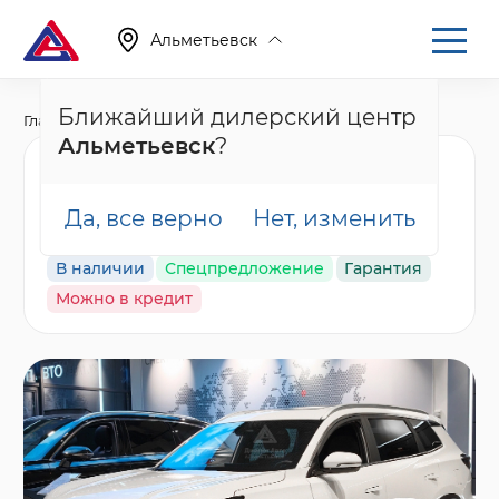
Альметьевск
Ближайший дилерский центр
Главная
Каталог
Новые автомобили
T8
Альметьевск
?
Tenet T8 Ультра,
белый
Да, все верно
Нет, изменить
В наличии
Спецпредложение
Гарантия
Можно в кредит