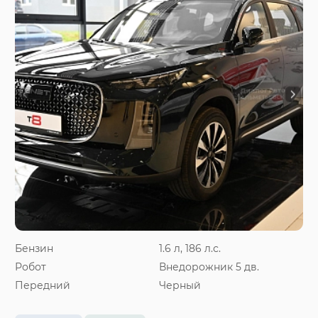
Бензин
1.6 л, 186 л.с.
Робот
Внедорожник 5 дв.
Передний
Черный